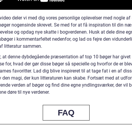
 video deler vi med dig vores personlige oplevelser med nogle af
øger nogensinde skrevet. Se med for at få inspiration til din næ
evelse og opdag nye skatte i bogverdenen. Husk at dele dine eg
sbøger i kommentarfeltet nedenfor, og lad os fejre den vidunderl
af litteratur sammen.
r, at denne dybdegående præsentation af top 10 bøger har givet 
se for, hvad der gør disse bøger så specielle og hvorfor de er ble
rnes favoritter. Lad dig blive inspireret til at tage fat i en af dis
v den magi, der kun litteraturen kan skabe. Fortsæt med at udfo
ende verden af bøger og find dine egne yndlingsværker, der vil be
bne døre til nye verdener.
FAQ