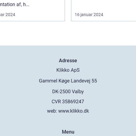
tation af, h...
uar 2024
16 januar 2024
Adresse
web:
www.klikko.dk
Menu