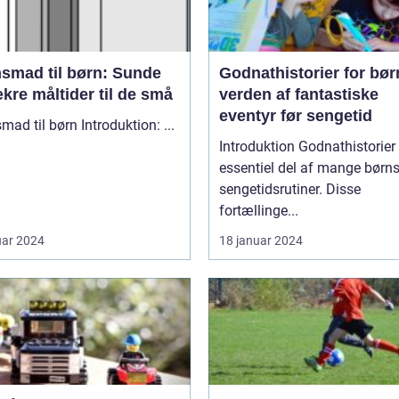
nsmad til børn: Sunde
Godnathistorier for bør
kre måltider til de små
verden af fantastiske
eventyr før sengetid
Aftensmad til børn Introduktion: ...
Introduktion Godnathistorier er en
essentiel del af mange børn
sengetidsrutiner. Disse
fortællinge...
uar 2024
18 januar 2024