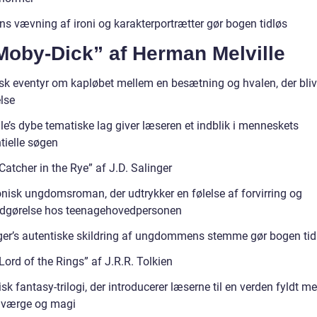
ns vævning af ironi og karakterportrætter gør bogen tidløs
Moby-Dick” af Herman Melville
isk eventyr om kapløbet mellem en besætning og hvalen, der bliv
lse
le’s dybe tematiske lag giver læseren et indblik i menneskets
tielle søgen
Catcher in the Rye” af J.D. Salinger
onisk ungdomsroman, der udtrykker en følelse af forvirring og
dgørelse hos teenagehovedpersonen
ger’s autentiske skildring af ungdommens stemme gør bogen tid
Lord of the Rings” af J.R.R. Tolkien
sk fantasy-trilogi, der introducerer læserne til en verden fyldt m
 dværge og magi