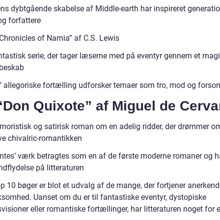
ens dybtgående skabelse af Middle-earth har inspireret generatio
g forfattere
Chronicles of Narnia” af C.S. Lewis
ntastisk serie, der tager læserne med på eventyr gennem et mag
obeskab
’ allegoriske fortælling udforsker temaer som tro, mod og forso
“Don Quixote” af Miguel de Cerva
moristisk og satirisk roman om en adelig ridder, der drømmer o
ve chivalric-romantikken
ntes’ værk betragtes som en af de første moderne romaner og h
dflydelse på litteraturen
p 10 bøger er blot et udvalg af de mange, der fortjener anerkend
omhed. Uanset om du er til fantastiske eventyr, dystopiske
visioner eller romantiske fortællinger, har litteraturen noget for 