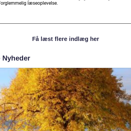
forglemmelig læseoplevelse.
Få læst flere indlæg her
e Nyheder