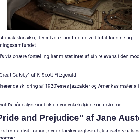
topisk klassiker, der advarer om farerne ved totalitarisme og
gningssamfundet
’s visionære fortælling har mistet intet af sin relevans i den mo
Great Gatsby” af F. Scott Fitzgerald
lserende skildring af 1920’ernes jazzalder og Amerikas materiali
erald’s nådesløse indblik i menneskets løgne og drømme
Pride and Prejudice” af Jane Aus
sket romantisk roman, der udforsker ægteskab, klasseforskelle o
 normer