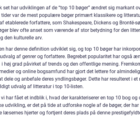
k set har udviklingen af de “top 10 bøger” ændret sig markant ove
e tider var de mest populære bøger primært klassikere og litterat
 af etablerede forfattere, som Shakespeare, Dickens og Brontë-sø
øger blev ofte anset som værende af stor betydning for den litte
 den kulturelle arv.
n har denne definition udviklet sig, og top 10 bøger har inkorpor
udvalg af genrer og forfattere. Begrebet popularitet har også æn
u i høj grad påvirket af trends og den offentlige mening. Fremko
 medier og online bogsamfund har gjort det lettere for almindeli
t dele og anbefale deres yndlingsbøger. Dette har resulteret i et
igt udvalg af litteratur i top 10-listen.
vi har fået et indblik i, hvad der karakteriserer en top 10 bog og
ke udvikling, er det på tide at udforske nogle af de bøger, der ha
e læsernes hjerter og fortjent deres plads på denne prestigefyldte