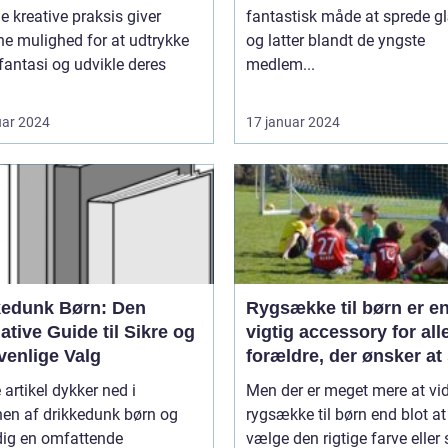
inerer de små
e kreative praksis giver
fantastisk måde at sprede 
e mulighed for at udtrykke
og latter blandt de yngste
fantasi og udvikle deres
medlem...
uar 2024
17 januar 2024
kedunk Børn: Den
Rygsække til børn er e
ative Guide til Sikre og
vigtig accessory for all
venlige Valg
forældre, der ønsker at 
deres barns komfort og
artikel dykker ned i
Men der er meget mere at vi
sikkerhed, især når de 
nen af drikkedunk børn og
rygsække til børn end blot at
farten
dig en omfattende
vælge den rigtige farve eller sti