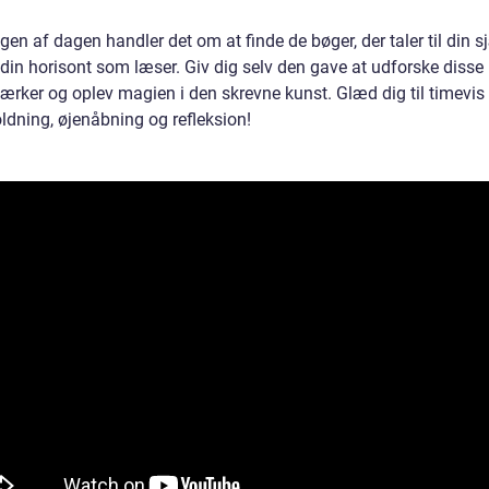
ngen af dagen handler det om at finde de bøger, der taler til din s
 din horisont som læser. Giv dig selv den gave at udforske disse
ærker og oplev magien i den skrevne kunst. Glæd dig til timevis
ldning, øjenåbning og refleksion!