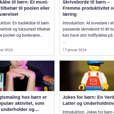
åbe til børn: Et must-
Skriveborde til børn –
tilbehør til poolen eller
Fremme produktivitet o
værelset
læring
uktion: En badekåbe til børn
Introduktion: At investere i et
praktisk og luksuriøst tilbehør
passende skrivebord til dit b
de poolen og badevære...
kan have stor indflydelse på
...
uar 2024
17 januar 2024
gtsmaling hos børn er
Jokes for børn: En Verd
pulær aktivitet, som
Latter og Underholdnin
 underholder og
Introduktion: Jokes for børn 