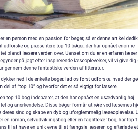
er en person med en passion for bøger, så er denne artikel dedike
 vil udforske og præsentere top 10 bøger, der har opnået enorme
tet blandt læsere verden over. Uanset om du er en erfaren læser 
egynder på jagt efter inspirerende læseoplevelser, vil vi give dig
ur gennem denne fantastiske verden af litteratur.
 dykker ned i de enkelte bøger, lad os først udforske, hvad der gø
en del af “top 10” og hvorfor det er så vigtigt for læsere.
e en top 10 bog indebærer, at den har opnået en usædvanlig høj
tet og anerkendelse. Disse bøger formår at røre ved læsernes hje
e deres sind og skabe en dyb og uforglemmelig læseoplevelse. 
r en roman, selvudviklingsbog eller en faglitterær bog, har top 
ns til at have en unik evne til at fængsle læseren og efterlade et