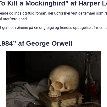
To Kill a Mockingbird” af Harper 
rende og indsigtsfuld roman, der udforsker vigtige temaer som 
al uretfærdighed
lt gennem øjnene på en ung pige og hendes opdagelse af menne
1984” af George Orwell