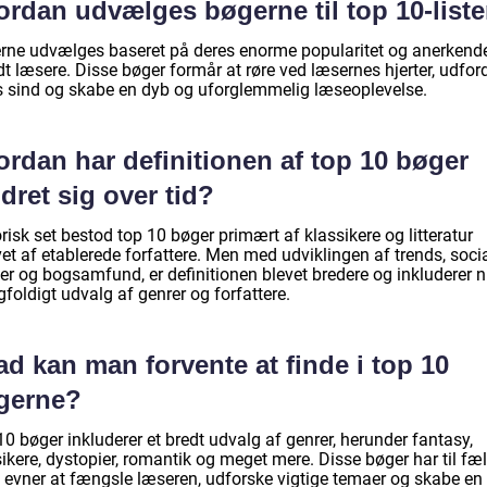
ordan udvælges bøgerne til top 10-list
rne udvælges baseret på deres enorme popularitet og anerkend
t læsere. Disse bøger formår at røre ved læsernes hjerter, udfor
s sind og skabe en dyb og uforglemmelig læseoplevelse.
rdan har definitionen af top 10 bøger
ret sig over tid?
risk set bestod top 10 bøger primært af klassikere og litteratur
et af etablerede forfattere. Men med udviklingen af trends, soci
er og bogsamfund, er definitionen blevet bredere og inkluderer n
foldigt udvalg af genrer og forfattere.
d kan man forvente at finde i top 10
gerne?
0 bøger inkluderer et bredt udvalg af genrer, herunder fantasy,
ikere, dystopier, romantik og meget mere. Disse bøger har til fæl
e evner at fængsle læseren, udforske vigtige temaer og skabe en