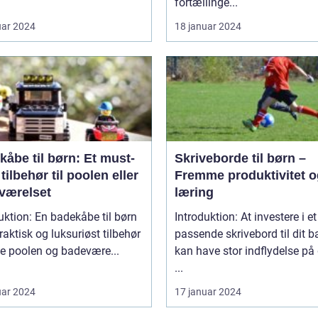
fortællinge...
uar 2024
18 januar 2024
åbe til børn: Et must-
Skriveborde til børn –
tilbehør til poolen eller
Fremme produktivitet o
værelset
læring
uktion: En badekåbe til børn
Introduktion: At investere i et
praktisk og luksuriøst tilbehør
passende skrivebord til dit b
de poolen og badevære...
kan have stor indflydelse på
...
uar 2024
17 januar 2024