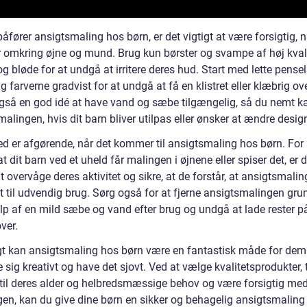
åfører ansigtsmaling hos børn, er det vigtigt at være forsigtig, 
r omkring øjne og mund. Brug kun børster og svampe af høj kvali
og bløde for at undgå at irritere deres hud. Start med lette pense
 farverne gradvist for at undgå at få en klistret eller klæbrig ov
også en god idé at have vand og sæbe tilgængelig, så du nemt ka
alingen, hvis dit barn bliver utilpas eller ønsker at ændre desig
ed er afgørende, når det kommer til ansigtsmaling hos børn. For 
t dit barn ved et uheld får malingen i øjnene eller spiser det, er d
at overvåge deres aktivitet og sikre, at de forstår, at ansigtsmalin
t til udvendig brug. Sørg også for at fjerne ansigtsmalingen gru
lp af en mild sæbe og vand efter brug og undgå at lade rester 
ver.
gt kan ansigtsmaling hos børn være en fantastisk måde for dem
 sig kreativt og have det sjovt. Ved at vælge kvalitetsprodukter,
til deres alder og helbredsmæssige behov og være forsigtig me
gen, kan du give dine børn en sikker og behagelig ansigtsmaling