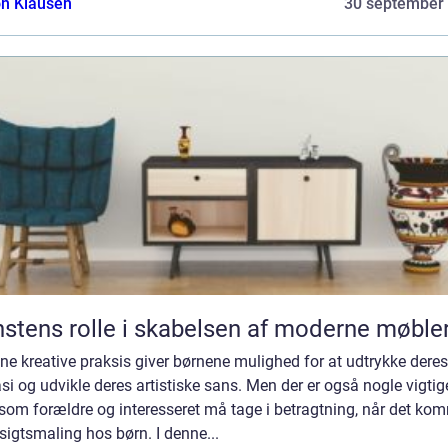
n Klausen
30 september
stens rolle i skabelsen af moderne møble
ne kreative praksis giver børnene mulighed for at udtrykke deres
si og udvikle deres artistiske sans. Men der er også nogle vigtig
 som forældre og interesseret må tage i betragtning, når det ko
nsigtsmaling hos børn. I denne...