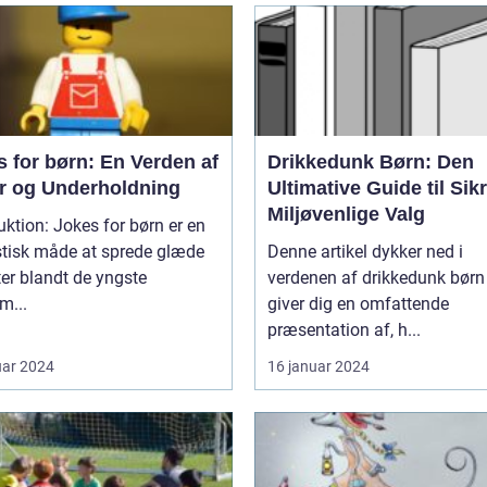
 for børn: En Verden af
Drikkedunk Børn: Den
er og Underholdning
Ultimative Guide til Sik
Miljøvenlige Valg
uktion: Jokes for børn er en
stisk måde at sprede glæde
Denne artikel dykker ned i
ter blandt de yngste
verdenen af drikkedunk børn
m...
giver dig en omfattende
præsentation af, h...
uar 2024
16 januar 2024