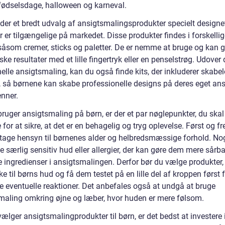
ødselsdage, halloween og karneval.
 der et bredt udvalg af ansigtsmalingsprodukter specielt designet
r er tilgængelige på markedet. Disse produkter findes i forskelli
såsom cremer, sticks og paletter. De er nemme at bruge og kan g
ske resultater med et lille fingertryk eller en penselstrøg. Udover
nelle ansigtsmaling, kan du også finde kits, der inkluderer skabe
, så børnene kan skabe professionelle designs på deres eget ansi
enner.
ruger ansigtsmaling på børn, er der et par nøglepunkter, du skal
 for at sikre, at det er en behagelig og tryg oplevelse. Først og 
 tage hensyn til børnenes alder og helbredsmæssige forhold. No
 særlig sensitiv hud eller allergier, der kan gøre dem mere sårba
e ingredienser i ansigtsmalingen. Derfor bør du vælge produkter, 
ke til børns hud og få dem testet på en lille del af kroppen først f
e eventuelle reaktioner. Det anbefales også at undgå at bruge
maling omkring øjne og læber, hvor huden er mere følsom.
ælger ansigtsmalingprodukter til børn, er det bedst at investere 