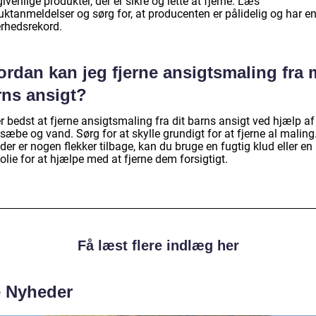
givenlige produkter, der er sikre og lette at fjerne. Læs
uktanmeldelser og sørg for, at producenten er pålidelig og har e
erhedsrekord.
rdan kan jeg fjerne ansigtsmaling fra 
rns ansigt?
r bedst at fjerne ansigtsmaling fra dit barns ansigt ved hjælp af
sæbe og vand. Sørg for at skylle grundigt for at fjerne al maling
der er nogen flekker tilbage, kan du bruge en fugtig klud eller en
lie for at hjælpe med at fjerne dem forsigtigt.
Få læst flere indlæg her
e Nyheder