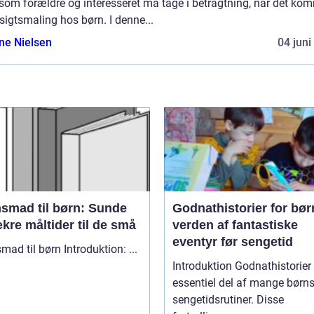
 som forældre og interesseret må tage i betragtning, når det ko
nsigtsmaling hos børn. I denne...
ine Nielsen
04 juni
nsmad til børn: Sunde
Godnathistorier for bør
kre måltider til de små
verden af fantastiske
eventyr før sengetid
Aftensmad til børn Introduktion: ...
Introduktion Godnathistorier er en
essentiel del af mange børn
sengetidsrutiner. Disse