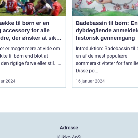
ække til børn er en
Badebassin til børn: En
g accessory for alle
dybdegående anmeldel
dre, der ønsker at sikre
historisk gennemgang
s barns komfort og
er er meget mere at vide om
Introduktion: Badebassin til 
rhed, især når de er på
ke til børn end blot at
en af de mest populære
n
en rigtige farve eller stil. I...
sommeraktiviteter for familie
Disse po...
uar 2024
16 januar 2024
Adresse