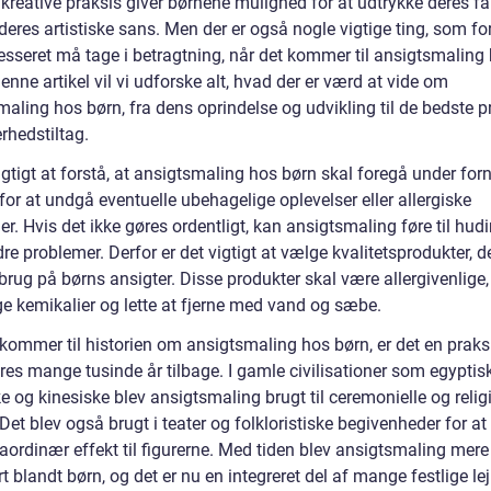
kreative praksis giver børnene mulighed for at udtrykke deres fa
deres artistiske sans. Men der er også nogle vigtige ting, som f
resseret må tage i betragtning, når det kommer til ansigtsmaling
denne artikel vil vi udforske alt, hvad der er værd at vide om
aling hos børn, fra dens oprindelse og udvikling til de bedste p
rhedstiltag.
igtigt at forstå, at ansigtsmaling hos børn skal foregå under for
for at undgå eventuelle ubehagelige oplevelser eller allergiske
er. Hvis det ikke gøres ordentligt, kan ansigtsmaling føre til hudir
dre problemer. Derfor er det vigtigt at vælge kvalitetsprodukter, de
l brug på børns ansigter. Disse produkter skal være allergivenlige, 
ge kemikalier og lette at fjerne med vand og sæbe.
kommer til historien om ansigtsmaling hos børn, er det en praksi
es mange tusinde år tilbage. I gamle civilisationer som egyptisk
 og kinesiske blev ansigtsmaling brugt til ceremonielle og relig
Det blev også brugt i teater og folkloristiske begivenheder for at 
aordinær effekt til figurerne. Med tiden blev ansigtsmaling mere
 blandt børn, og det er nu en integreret del af mange festlige le