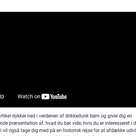
rtikel dykker ned i verdenen af drikkedunk børn og giver dig en
de præsentation af, hvad du bør vide, hvis du er interesseret i d
 vil også tage dig med på en historisk rejse for at afdække udvi