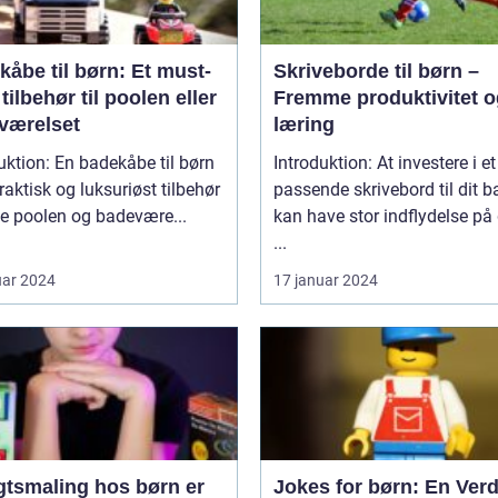
åbe til børn: Et must-
Skriveborde til børn –
tilbehør til poolen eller
Fremme produktivitet o
værelset
læring
uktion: En badekåbe til børn
Introduktion: At investere i et
praktisk og luksuriøst tilbehør
passende skrivebord til dit b
de poolen og badevære...
kan have stor indflydelse på
...
uar 2024
17 januar 2024
gtsmaling hos børn er
Jokes for børn: En Verd