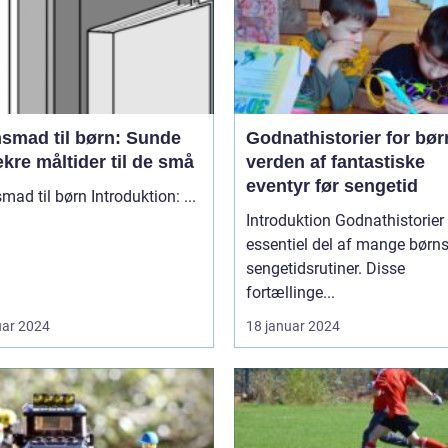
nsmad til børn: Sunde
Godnathistorier for bør
kre måltider til de små
verden af fantastiske
eventyr før sengetid
Aftensmad til børn Introduktion: ...
Introduktion Godnathistorier er en
essentiel del af mange børn
sengetidsrutiner. Disse
fortællinge...
uar 2024
18 januar 2024