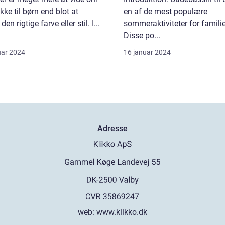
rhed, især når de er på
ke til børn end blot at
en af de mest populære
n
en rigtige farve eller stil. I...
sommeraktiviteter for familie
Disse po...
uar 2024
16 januar 2024
Adresse
web:
www.klikko.dk