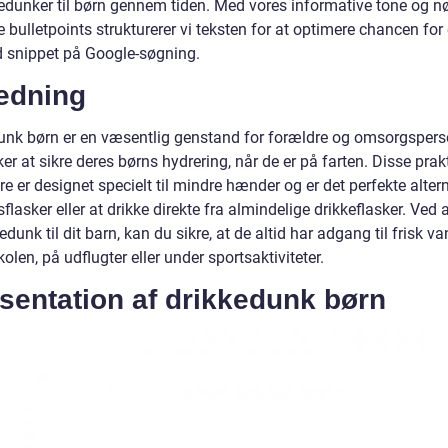
kedunker til børn gennem tiden. Med vores informative tone og n
 bulletpoints strukturerer vi teksten for at optimere chancen for
d snippet på Google-søgning.
ledning
unk børn er en væsentlig genstand for forældre og omsorgspers
er at sikre deres børns hydrering, når de er på farten. Disse prak
e er designet specielt til mindre hænder og er det perfekte alterna
lasker eller at drikke direkte fra almindelige drikkeflasker. Ved 
edunk til dit barn, kan du sikre, at de altid har adgang til frisk va
skolen, på udflugter eller under sportsaktiviteter.
sentation af drikkedunk børn