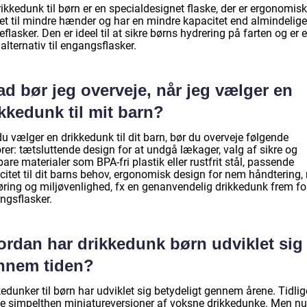
ikkedunk til børn er en specialdesignet flaske, der er ergonomisk
et til mindre hænder og har en mindre kapacitet end almindelige
eflasker. Den er ideel til at sikre børns hydrering på farten og er e
alternativ til engangsflasker.
d bør jeg overveje, når jeg vælger en
kkedunk til mit barn?
u vælger en drikkedunk til dit barn, bør du overveje følgende
rer: tætsluttende design for at undgå lækager, valg af sikre og
are materialer som BPA-fri plastik eller rustfrit stål, passende
citet til dit barns behov, ergonomisk design for nem håndtering
øring og miljøvenlighed, fx en genanvendelig drikkedunk frem fo
ngsflasker.
ordan har drikkedunk børn udviklet sig
nnem tiden?
edunker til børn har udviklet sig betydeligt gennem årene. Tidlig
de simpelthen miniatureversioner af voksne drikkedunke. Men nu