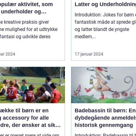
pulær aktivitet, som
Latter og Underholdnin
 underholder og
Introduktion: Jokes for børn 
inerer de små
e kreative praksis giver
fantastisk måde at sprede 
e mulighed for at udtrykke
og latter blandt de yngste
fantasi og udvikle deres
medlem...
uar 2024
17 januar 2024
ække til børn er en
Badebassin til børn: En
g accessory for alle
dybdegående anmeldel
dre, der ønsker at sikre
historisk gennemgang
s barns komfort og
er er meget mere at vide om
Introduktion: Badebassin til 