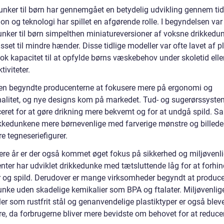
unker til børn har gennemgået en betydelig udvikling gennem tid
on og teknologi har spillet en afgørende rolle. I begyndelsen var
unker til børn simpelthen miniatureversioner af voksne drikkedun
asset til mindre hænder. Disse tidlige modeller var ofte lavet af p
ok kapacitet til at opfylde børns væskebehov under skoletid elle
tiviteter.
en begyndte producenterne at fokusere mere på ergonomi og
nalitet, og nye designs kom på markedet. Tud- og sugerørssyste
ceret for at gøre drikning mere bekvemt og for at undgå spild. S
ikkedunkene mere børnevenlige med farverige mønstre og billede
e tegneseriefigurer.
nere år er der også kommet øget fokus på sikkerhed og miljøvenl
nter har udviklet drikkedunke med tætsluttende låg for at forhin
 og spild. Derudover er mange virksomheder begyndt at produc
unke uden skadelige kemikalier som BPA og ftalater. Miljøvenlig
er som rustfrit stål og genanvendelige plastiktyper er også blev
e, da forbrugerne bliver mere bevidste om behovet for at reduce