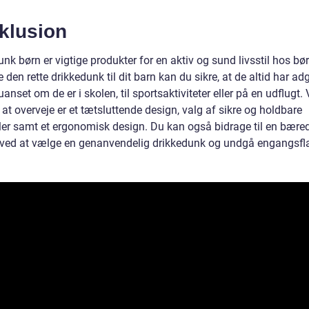
klusion
nk børn er vigtige produkter for en aktiv og sund livsstil hos bø
 den rette drikkedunk til dit barn kan du sikre, at de altid har adg
anset om de er i skolen, til sportsaktiviteter eller på en udflugt. 
 at overveje er et tætsluttende design, valg af sikre og holdbare
ler samt et ergonomisk design. Du kan også bidrage til en bære
 ved at vælge en genanvendelig drikkedunk og undgå engangsfla