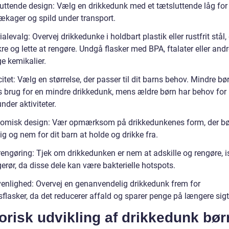
uttende design: Vælg en drikkedunk med et tætsluttende låg for
ækager og spild under transport.
alevalg: Overvej drikkedunke i holdbart plastik eller rustfrit stål, 
re og lette at rengøre. Undgå flasker med BPA, ftalater eller and
e kemikalier.
tet: Vælg en størrelse, der passer til dit barns behov. Mindre bø
s brug for en mindre drikkedunk, mens ældre børn har behov for
der aktiviteter.
omisk design: Vær opmærksom på drikkedunkenes form, der bø
g og nem for dit barn at holde og drikke fra.
engøring: Tjek om drikkedunken er nem at adskille og rengøre, i
gerør, da disse dele kan være bakterielle hotspots.
venlighed: Overvej en genanvendelig drikkedunk frem for
flasker, da det reducerer affald og sparer penge på længere sigt
orisk udvikling af drikkedunk bør