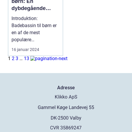
børn: En
dybdegående
anmeldelse og
Introduktion:
historisk
Badebassin til børn er
gennemgang
en af de mest
populære
sommeraktiviteter for
16 januar 2024
familier. Disse po...
1
2
3
…
13
Adresse