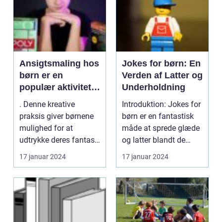
Ansigtsmaling hos
Jokes for børn: En
børn er en
Verden af Latter og
populær aktivitet,
Underholdning
som både
. Denne kreative
Introduktion: Jokes for
underholder og
praksis giver børnene
børn er en fantastisk
fascinerer de små
mulighed for at
måde at sprede glæde
udtrykke deres fantasi
og latter blandt de
og udvikle deres artis...
yngste medlem...
17 januar 2024
17 januar 2024