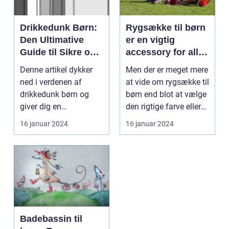
Drikkedunk Børn:
Rygsække til børn
Den Ultimative
er en vigtig
Guide til Sikre og
accessory for alle
Miljøvenlige Valg
forældre, der
Denne artikel dykker
Men der er meget mere
ønsker at sikre
ned i verdenen af
at vide om rygsække til
deres barns
drikkedunk børn og
børn end blot at vælge
komfort og
giver dig en
den rigtige farve eller
sikkerhed, især
omfattende
stil. I...
16 januar 2024
16 januar 2024
når de er på farten
præsentation af, h...
Badebassin til