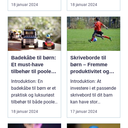
Disse fortællinge...
18 januar 2024
18 januar 2024
Badekåbe til børn:
Skriveborde til
Et must-have
børn – Fremme
tilbehør til poolen
produktivitet og
eller badeværelset
læring
Introduktion: En
Introduktion: At
badekåbe til børn er et
investere i et passende
praktisk og luksuriøst
skrivebord til dit barn
tilbehør til både poolen
kan have stor
og badevære...
indflydelse på deres ...
18 januar 2024
17 januar 2024