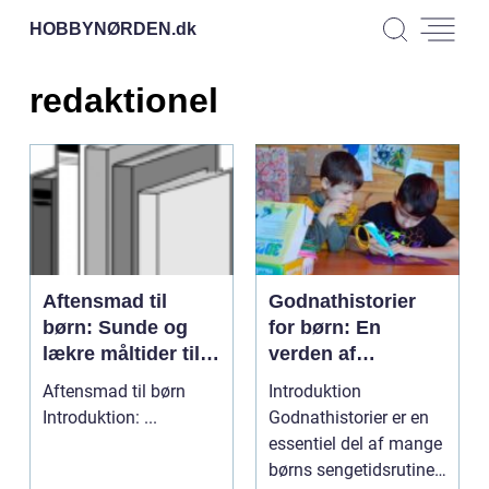
HOBBYNØRDEN.
dk
redaktionel
Aftensmad til
Godnathistorier
børn: Sunde og
for børn: En
lækre måltider til
verden af
de små
fantastiske eventyr
Aftensmad til børn
Introduktion
før sengetid
Introduktion: ...
Godnathistorier er en
essentiel del af mange
børns sengetidsrutiner.