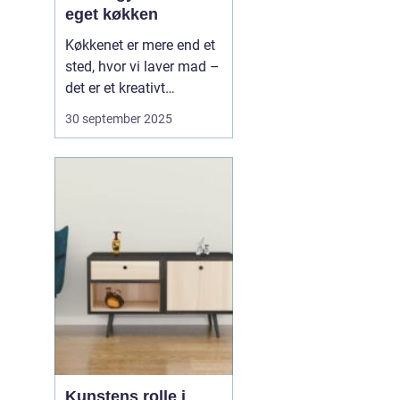
eget køkken
Køkkenet er mere end et
sted, hvor vi laver mad –
det er et kreativt
værksted, hvor nye
30 september 2025
hobbyer kan tage form.
Mange tænker på
madlavning som en
daglig pligt, men det kan
også være en kilde til
leg, læ...
Kunstens rolle i