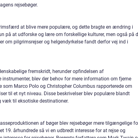
dagens rejsebøger.
grimsfærd at blive mere populære, og dette bragte en ændring i
kun på at udforske og lære om forskellige kulturer, men også på 
er om pilgrimsrejser og helgendyrkelse fandt derfor vej ind i
denskabelige fremskridt, herunder opfindelsen af
instrumenter, blev der behov for mere information om fjerne
nde som Marco Polo og Christopher Columbus rapporterede om
ser til et nyt niveau. Disse beskrivelser blev populære blandt
væk til eksotiske destinationer.
asseproduktionen af bøger blev rejsebøger mere tilgængelige fo
et 19. århundrede så vi en udbredt interesse for at rejse og
 interesse for rejsebøger. Berømte forfattere som Mark Twain 