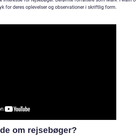
 for deres oplevelser og observationer i skriftlig form.
vide om rejsebøger?