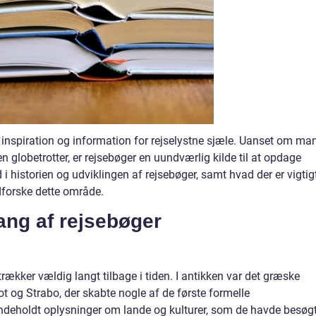
il inspiration og information for rejselystne sjæle. Uanset om ma
en globetrotter, er rejsebøger en uundværlig kilde til at opdage
d i historien og udviklingen af rejsebøger, samt hvad der er vigtig
udforske dette område.
ng af rejsebøger
trækker vældig langt tilbage i tiden. I antikken var det græske
t og Strabo, der skabte nogle af de første formelle
 indeholdt oplysninger om lande og kulturer, som de havde besøgt