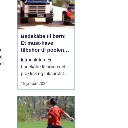
Badekåbe til børn:
Et must-have
n
tilbehør til poolen
it
eller badeværelset
Introduktion: En
for
badekåbe til børn er et
praktisk og luksuriøst
tilbehør til både poolen
18 januar 2024
og badeværelset. Denne
beklædningsgenstand er
ikke kun behagelig at
have på, den giver også
dit barn ekstra varme og
komfort efter et bad eller