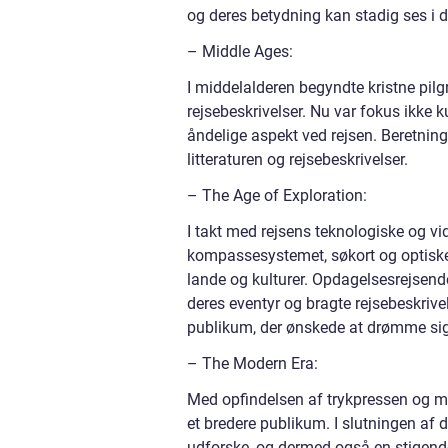
og deres betydning kan stadig ses i 
– Middle Ages:
I middelalderen begyndte kristne pil
rejsebeskrivelser. Nu var fokus ikke 
åndelige aspekt ved rejsen. Beretning
litteraturen og rejsebeskrivelser.
– The Age of Exploration:
I takt med rejsens teknologiske og vi
kompassesystemet, søkort og optiske 
lande og kulturer. Opdagelsesrejse
deres eventyr og bragte rejsebeskrivel
publikum, der ønskede at drømme sig 
– The Modern Era:
Med opfindelsen af trykpressen og m
et bredere publikum. I slutningen af d
udforske, og dermed også en stigende