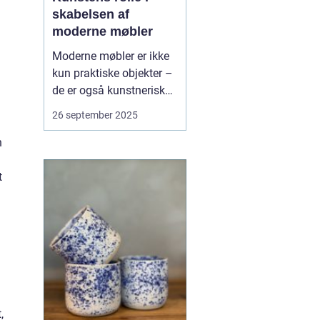
skabelsen af
moderne møbler
Moderne møbler er ikke
kun praktiske objekter –
de er også kunstneriske
udtryk, der afspejler
26 september 2025
tidens æstetik og kultur.
Fra Bauhaus-
n
bevægelsens
funktionalisme til
t
nutidens
eksperimenterende
design ser vi, hvordan
kunst ...
,