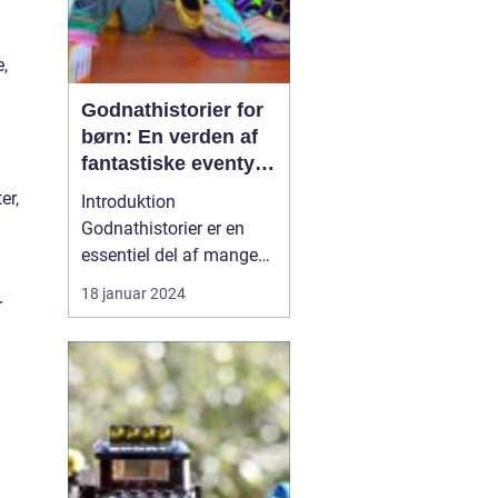
e,
Godnathistorier for
børn: En verden af
fantastiske eventyr
før sengetid
er,
Introduktion
Godnathistorier er en
essentiel del af mange
børns sengetidsrutiner.
18 januar 2024
r
Disse fortællinger skaber
ikke kun magiske
øjeblikke mellem
forældre og børn, men
de tilbyder også en
værdifuld undervisning
og underholdning. I
denne artikel vil vi d...