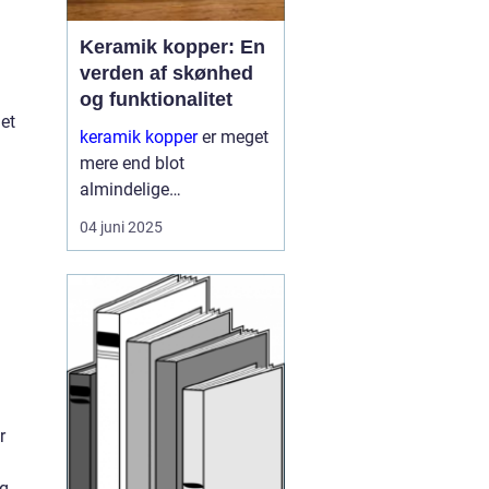
Keramik kopper: En
verden af skønhed
og funktionalitet
det
keramik kopper
er meget
mere end blot
almindelige
drikkebeholder. De
04 juni 2025
repræsenterer en unik
kombination af
kunsthåndværk og
funktionalitet, og tilbyder
derved en &ae...
r
og