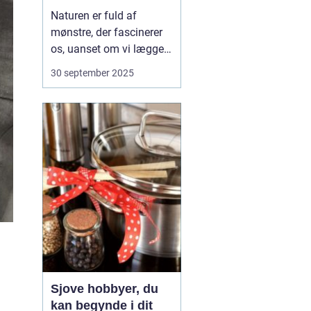
projekt
Naturen er fuld af
mønstre, der fascinerer
os, uanset om vi lægger
mærke til dem i
30 september 2025
dagligdagen eller ej. Fra
spiraler i sneglehuse til
gentagelserne i blade og
blomster er de små
detaljer en evig kilde til
inspiration. N&arin...
Sjove hobbyer, du
kan begynde i dit