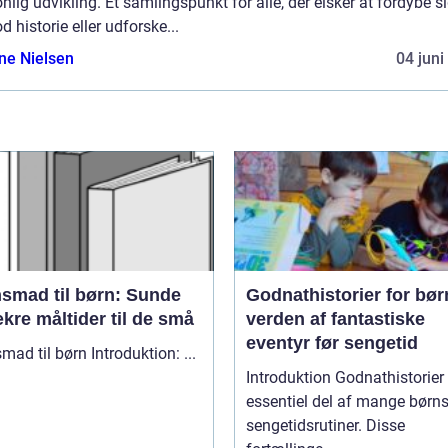
nlig udvikling. Et samlingspunkt for alle, der elsker at fordybe si
d historie eller udforske...
ine Nielsen
04 juni
nsmad til børn: Sunde
Godnathistorier for bør
kre måltider til de små
verden af fantastiske
eventyr før sengetid
Aftensmad til børn Introduktion: ...
Introduktion Godnathistorier er en
essentiel del af mange børn
sengetidsrutiner. Disse