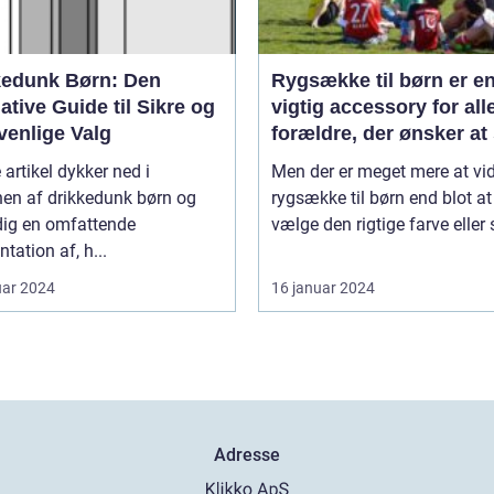
kedunk Børn: Den
Rygsække til børn er e
ative Guide til Sikre og
vigtig accessory for all
venlige Valg
forældre, der ønsker at 
deres barns komfort og
artikel dykker ned i
Men der er meget mere at vi
sikkerhed, især når de 
nen af drikkedunk børn og
rygsække til børn end blot at
farten
dig en omfattende
vælge den rigtige farve eller sti
tation af, h...
uar 2024
16 januar 2024
Adresse