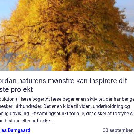
rdan naturens mønstre kan inspirere dit
te projekt
duktion til læse bøger At læse bøger er en aktivitet, der har berig
sker i århundreder. Det er en kilde til viden, underholdning og
nlig udvikling. Et samlingspunkt for alle, der elsker at fordybe si
d historie eller udforske...
ias Damgaard
30 september