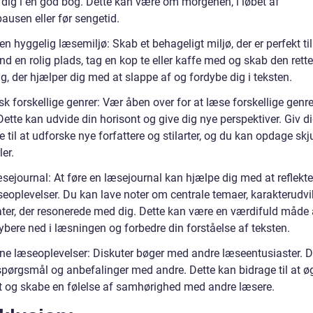
 dig i en god bog. Dette kan være om morgenen, i løbet af
ausen eller før sengetid.
n hyggelig læsemiljø: Skab et behageligt miljø, der er perfekt til
nd en rolig plads, tag en kop te eller kaffe med og skab den rette
, der hjælper dig med at slappe af og fordybe dig i teksten.
k forskellige genrer: Vær åben over for at læse forskellige genr
ette kan udvide din horisont og give dig nye perspektiver. Giv di
se til at udforske nye forfattere og stilarter, og du kan opdage skj
er.
sejournal: At føre en læsejournal kan hjælpe dig med at reflekte
seoplevelser. Du kan lave noter om centrale temaer, karakterudvi
tater, der resonerede med dig. Dette kan være en værdifuld måde 
ybere ned i læsningen og forbedre din forståelse af teksten.
ine læseoplevelser: Diskuter bøger med andre læseentusiaster. D
 spørgsmål og anbefalinger med andre. Dette kan bidrage til at ø
t og skabe en følelse af samhørighed med andre læsere.