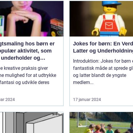
gtsmaling hos børn er
Jokes for børn: En Verd
pulær aktivitet, som
Latter og Underholdnin
 underholder og
Introduktion: Jokes for børn 
inerer de små
e kreative praksis giver
fantastisk måde at sprede 
e mulighed for at udtrykke
og latter blandt de yngste
fantasi og udvikle deres
medlem...
uar 2024
17 januar 2024