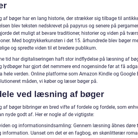
er
af bøger har en lang historie, der strækker sig tilbage til antikke
lsen blev teksten nedskrevet på papyrus og senere på pergamen
gjorde det muligt at bevare traditioner, historier og viden på tvær
ioner. Med bogtrykkerkunsten i det 15. århundrede blev bøger m
lige og spredte viden til et bredere publikum.
e tid har digitaliseringen haft stor indflydelse på læsning af bøg
g lydbøger har gjort det nemmere end nogensinde før at få adgan
ra hele verden. Online platforme som Amazon Kindle og Google
olutioneret måden, vi køber og læser bøger på.
dele ved læsning af bøger
af bøger bibringer en bred vifte af fordele og fordele, som enhv
n nyde godt af. Her er nogle af de vigtigste:
viden og informationsindsamling: Gennem læsning åbnes døre t
g information. Uanset om det er en fagbog, en skønlitterær roman