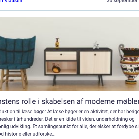
n Klausen
30 september
stens rolle i skabelsen af moderne møble
duktion til læse bøger At læse bøger er en aktivitet, der har berig
sker i århundreder. Det er en kilde til viden, underholdning og
nlig udvikling. Et samlingspunkt for alle, der elsker at fordybe si
d historie eller udforske...