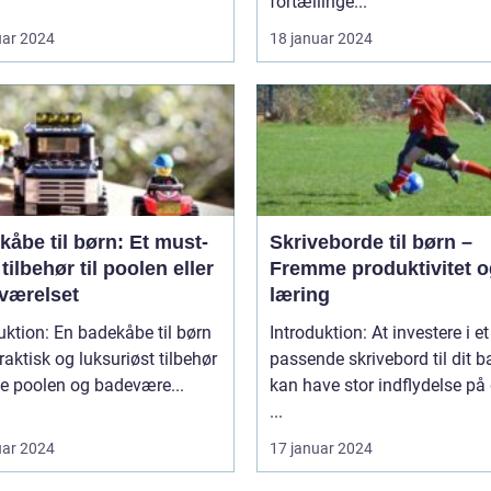
fortællinge...
uar 2024
18 januar 2024
åbe til børn: Et must-
Skriveborde til børn –
tilbehør til poolen eller
Fremme produktivitet o
værelset
læring
uktion: En badekåbe til børn
Introduktion: At investere i et
praktisk og luksuriøst tilbehør
passende skrivebord til dit b
de poolen og badevære...
kan have stor indflydelse på
...
uar 2024
17 januar 2024