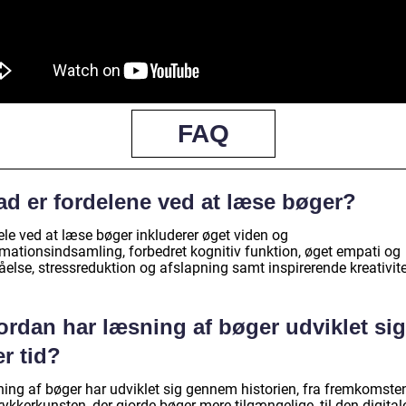
FAQ
ad er fordelene ved at læse bøger?
ele ved at læse bøger inkluderer øget viden og
rmationsindsamling, forbedret kognitiv funktion, øget empati og
åelse, stressreduktion og afslapning samt inspirerende kreativite
ordan har læsning af bøger udviklet sig
r tid?
ing af bøger har udviklet sig gennem historien, fra fremkomste
ykkerkunsten, der gjorde bøger mere tilgængelige, til den digital