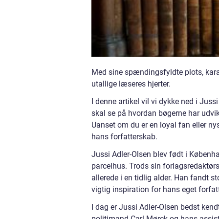
Med sine spændingsfyldte plots, kar
utallige læseres hjerter.
I denne artikel vil vi dykke ned i Jus
skal se på hvordan bøgerne har udvikl
Uanset om du er en loyal fan eller nys
hans forfatterskab.
Jussi Adler-Olsen blev født i Københ
parcelhus. Trods sin forlagsredaktørs
allerede i en tidlig alder. Han fandt
vigtig inspiration for hans eget forfa
I dag er Jussi Adler-Olsen bedst kend
politimand Carl Mørck og hans assiste