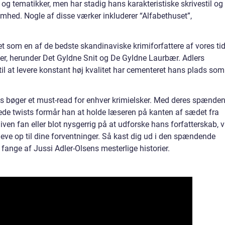
og tematikker, men har stadig hans karakteristiske skrivestil og
hed. Nogle af disse værker inkluderer “Alfabethuset”,
et som en af de bedste skandinaviske krimiforfattere af vores tid
ser, herunder Det Gyldne Snit og De Gyldne Laurbær. Adlers
il at levere konstant høj kvalitet har cementeret hans plads som
ns bøger et must-read for enhver krimielsker. Med deres spænde
ede twists formår han at holde læseren på kanten af sædet fra
iven fan eller blot nysgerrig på at udforske hans forfatterskab, v
 leve op til dine forventninger. Så kast dig ud i den spændende
g fange af Jussi Adler-Olsens mesterlige historier.