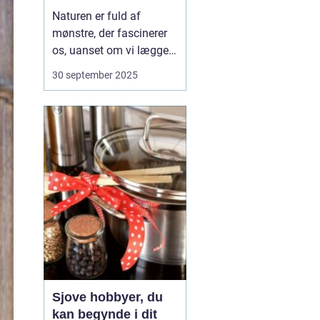
projekt
Naturen er fuld af
mønstre, der fascinerer
os, uanset om vi lægger
mærke til dem i
30 september 2025
dagligdagen eller ej. Fra
spiraler i sneglehuse til
gentagelserne i blade og
blomster er de små
detaljer en evig kilde til
inspiration. N&arin...
Sjove hobbyer, du
kan begynde i dit