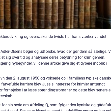
akterudvikling og overraskende twists har hans værker vundet
si Adler-Olsens bøger og udforske, hvad der gør dem så særlige. V
et sig over tid og analysere deres betydning for krimigenren.
gerrig nybegynder, vil denne artikel give dig et dybere indblik i
avn den 2. august 1950 og voksede op i familiens typiske dansk
 farvefulde karriere blev Jussis interesse for krimier antændt
 stor fornøjelse i at læse spændingsromaner og dette blev senere 
tterskab.
t for sin serie om Afdeling Q, som følger den kyniske og gådeful
nt Assad. Serien er blevet oversat til adskillige sprog og har so