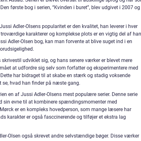
Den første bog i serien, “Kvinden i buret”, blev udgivet i 2007 og
ussi Adler-Olsens popularitet er den kvalitet, han leverer i hver
troværdige karakterer og komplekse plots er en vigtig del af ha
ssi Adler-Olsen bog, kan man forvente at blive suget ind i en
forudsigelighed.
krivestil udviklet sig, og hans senere værker er blevet mere
mået at udfordre sig selv som forfatter og eksperimentere med
. Dette har bidraget til at skabe en stærk og stadig voksende
t se, hvad han finder på næste gang.
ien en af Jussi Adler-Olsens mest populære serier. Denne serie
 med sin evne til at kombinere spændingsmomenter med
l Mørck er en kompleks hovedperson, som mange læsere har
ads karakter er også fasccinerende og tilføjer et ekstra lag
dler-Olsen også skrevet andre selvstændige bøger. Disse værker