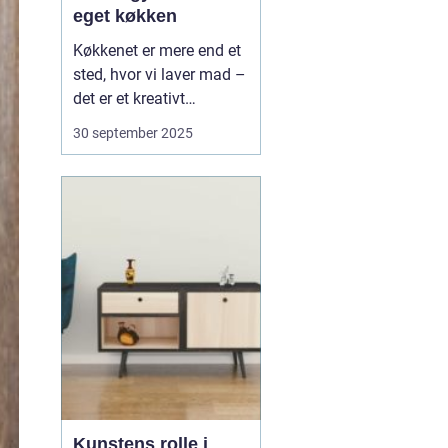
eget køkken
Køkkenet er mere end et
sted, hvor vi laver mad –
det er et kreativt
værksted, hvor nye
30 september 2025
hobbyer kan tage form.
Mange tænker på
madlavning som en
daglig pligt, men det kan
også være en kilde til
leg, læ...
Kunstens rolle i