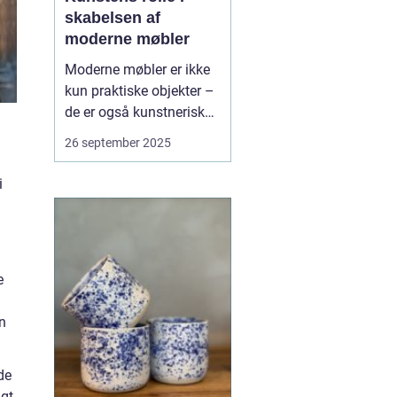
skabelsen af
moderne møbler
Moderne møbler er ikke
kun praktiske objekter –
de er også kunstneriske
udtryk, der afspejler
26 september 2025
tidens æstetik og kultur.
Fra Bauhaus-
i
bevægelsens
funktionalisme til
nutidens
eksperimenterende
e
design ser vi, hvordan
kunst ...
en
de
lgt