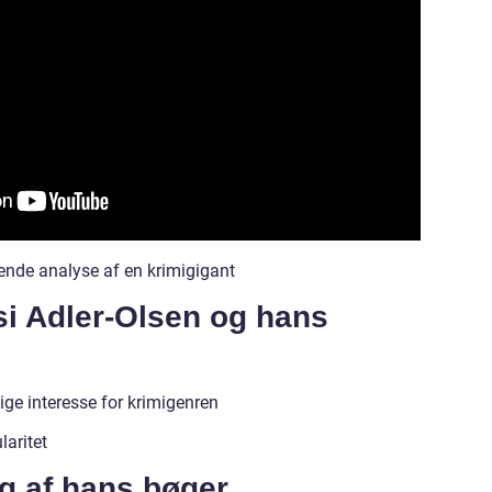
ende analyse af en krimigigant
ssi Adler-Olsen og hans
ige interesse for krimigenren
aritet
ng af hans bøger