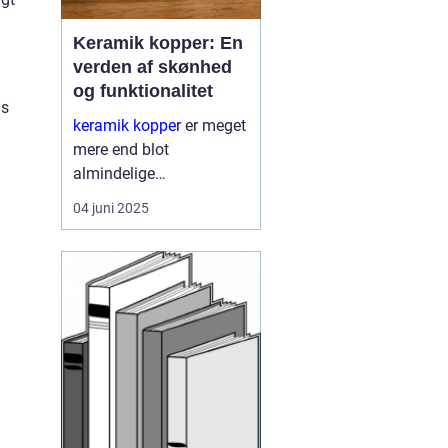
Keramik kopper: En
verden af skønhed
og funktionalitet
ns
keramik kopper
er meget
mere end blot
almindelige
drikkebeholder. De
04 juni 2025
repræsenterer en unik
kombination af
kunsthåndværk og
funktionalitet, og tilbyder
derved en &ae...