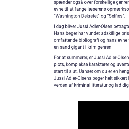
spænder også over forskellige genrer 
evne til at fange læserens opmærksom
“Washington Dekretet” og “Selfies”.
I dag bliver Jussi Adler-Olsen betragt
Hans bøger har vundet adskillige pri
omfattende bibliografi og hans evne t
en sand gigant i krimigenren.
For at summerer, er Jussi Adler-Olse
plots, komplekse karakterer og uvent
start til slut. Uanset om du er en heng
Jussi Adler-Olsens bøger helt sikkert
verden af kriminallitteratur og lad di