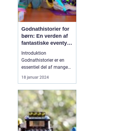
Godnathistorier for
børn: En verden af
fantastiske eventyr
før sengetid
Introduktion
Godnathistorier er en
essentiel del af mange
børns sengetidsrutiner.
18 januar 2024
Disse fortællinger skaber
ikke kun magiske
øjeblikke mellem
forældre og børn, men
de tilbyder også en
værdifuld undervisning
og underholdning. I
denne artikel vil vi d...