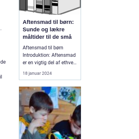
Aftensmad til børn:
.
Sunde og lækre
måltider til de små
Aftensmad til børn
Introduktion: Aftensmad
nde
er en vigtig del af ethvert
barns rutine, da ...
18 januar 2024
il