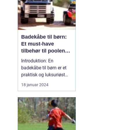
Badekåbe til børn:
Et must-have
tilbehør til poolen
eller badeværelset
Introduktion: En
badekåbe til børn er et
praktisk og luksuriøst
tilbehør til både poolen
18 januar 2024
og badeværelset. Denne
beklædningsgenstand er
ikke kun behagelig at
have på, den giver også
dit barn ekstra varme og
komfort efter et bad eller