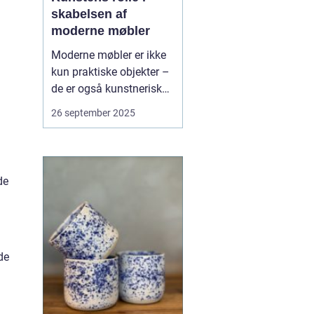
skabelsen af
moderne møbler
Moderne møbler er ikke
kun praktiske objekter –
de er også kunstneriske
udtryk, der afspejler
26 september 2025
tidens æstetik og kultur.
Fra Bauhaus-
bevægelsens
funktionalisme til
de
nutidens
eksperimenterende
design ser vi, hvordan
kunst ...
de