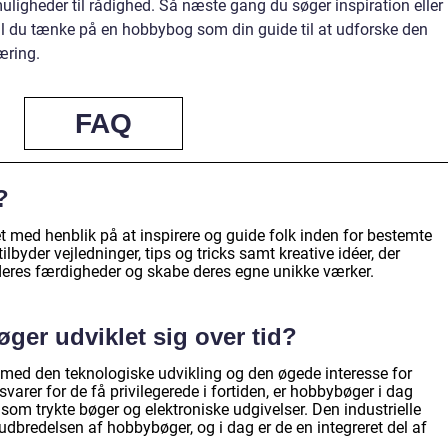
muligheder til rådighed. Så næste gang du søger inspiration eller
kal du tænke på en hobbybog som din guide til at udforske den
æring.
FAQ
?
t med henblik på at inspirere og guide folk inden for bestemte
ilbyder vejledninger, tips og tricks samt kreative idéer, der
deres færdigheder og skabe deres egne unikke værker.
er udviklet sig over tid?
t med den teknologiske udvikling og den øgede interesse for
usvarer for de få privilegerede i fortiden, er hobbybøger i dag
 som trykte bøger og elektroniske udgivelser. Den industrielle
 i udbredelsen af hobbybøger, og i dag er de en integreret del af