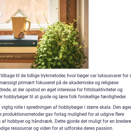
lbage til de tidlige trykmetoder, hvor bøger var luksusvarer for 
smæssigt primært fokuseret på de akademiske og religiøse
rede, at der opstod en øget interesse for fritidsaktiviteter og
r hobbybøger til at guide og lære folk forskellige færdigheder.
n vigtig rolle i spredningen af hobbybøger i større skala. Den øge
de produktionsmetoder gav forlag mulighed for at udgive flere
 af hobbyer og håndværk. Dette gjorde det muligt for en bredere
ndige ressourcer og viden for at udforske deres passion.