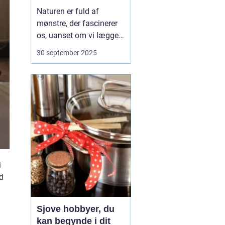
projekt
Naturen er fuld af
mønstre, der fascinerer
os, uanset om vi lægger
mærke til dem i
30 september 2025
dagligdagen eller ej. Fra
spiraler i sneglehuse til
gentagelserne i blade og
blomster er de små
detaljer en evig kilde til
inspiration. N&arin...
i
ed
Sjove hobbyer, du
kan begynde i dit