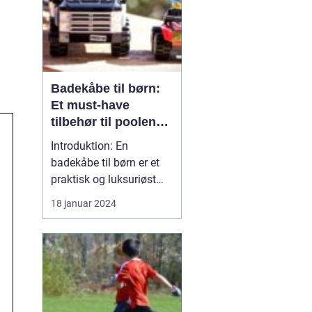
Badekåbe til børn:
Et must-have
tilbehør til poolen
eller badeværelset
Introduktion: En
badekåbe til børn er et
praktisk og luksuriøst
tilbehør til både poolen
18 januar 2024
og badeværelset. Denne
beklædningsgenstand er
ikke kun behagelig at
have på, den giver også
dit barn ekstra varme og
komfort efter et bad eller