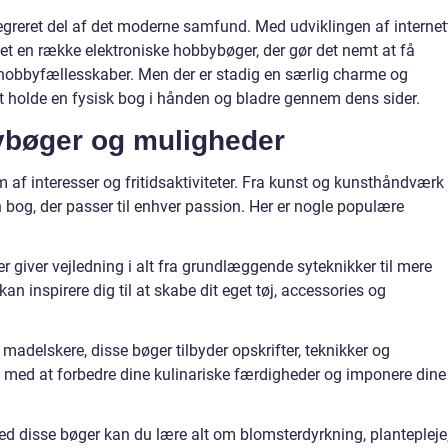
egreret del af det moderne samfund. Med udviklingen af internet
ået en række elektroniske hobbybøger, der gør det nemt at få
 hobbyfællesskaber. Men der er stadig en særlig charme og
at holde en fysisk bog i hånden og bladre gennem dens sider.
ybøger og muligheder
f interesser og fritidsaktiviteter. Fra kunst og kunsthåndværk t
 bog, der passer til enhver passion. Her er nogle populære
 giver vejledning i alt fra grundlæggende syteknikker til mere
n inspirere dig til at skabe dit eget tøj, accessories og
madelskere, disse bøger tilbyder opskrifter, teknikker og
 med at forbedre dine kulinariske færdigheder og imponere dine
d disse bøger kan du lære alt om blomsterdyrkning, plantepleje