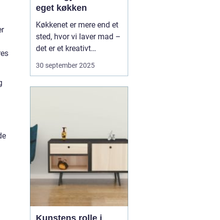
eget køkken
Køkkenet er mere end et
er
sted, hvor vi laver mad –
det er et kreativt
res
værksted, hvor nye
30 september 2025
hobbyer kan tage form.
g
Mange tænker på
madlavning som en
daglig pligt, men det kan
også være en kilde til
leg, læ...
de
Kunstens rolle i