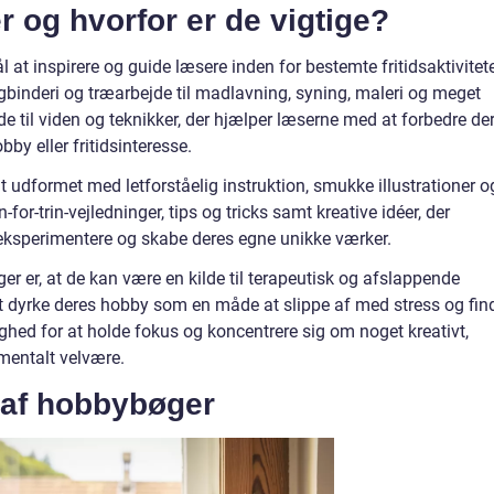
 og hvorfor er de vigtige?
at inspirere og guide læsere inden for bestemte fritidsaktivitet
gbinderi og træarbejde til madlavning, syning, maleri og meget
de til viden og teknikker, der hjælper læserne med at forbedre de
by eller fritidsinteresse.
udformet med letforståelig instruktion, smukke illustrationer o
n-for-trin-vejledninger, tips og tricks samt kreative idéer, der
t eksperimentere og skabe deres egne unikke værker.
er er, at de kan være en kilde til terapeutisk og afslappende
t dyrke deres hobby som en måde at slippe af med stress og fin
ghed for at holde fokus og koncentrere sig om noget kreativt,
 mentalt velvære.
g af hobbybøger