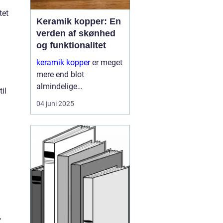
tet
Keramik kopper: En
verden af skønhed
og funktionalitet
keramik kopper
er meget
mere end blot
almindelige
il
drikkebeholder. De
04 juni 2025
repræsenterer en unik
kombination af
kunsthåndværk og
funktionalitet, og tilbyder
derved en &ae...
,