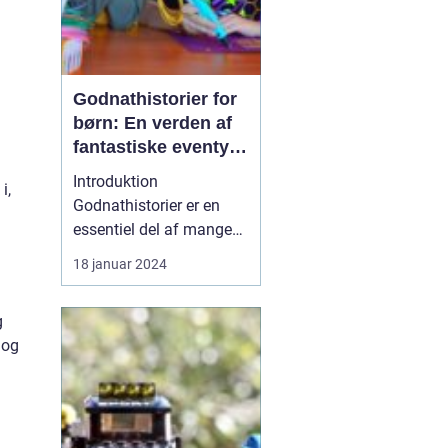
Godnathistorier for
børn: En verden af
fantastiske eventyr
før sengetid
Introduktion
i,
Godnathistorier er en
essentiel del af mange
børns sengetidsrutiner.
18 januar 2024
Disse fortællinger skaber
ikke kun magiske
g
øjeblikke mellem
 og
forældre og børn, men
de tilbyder også en
værdifuld undervisning
og underholdning. I
denne artikel vil vi d...