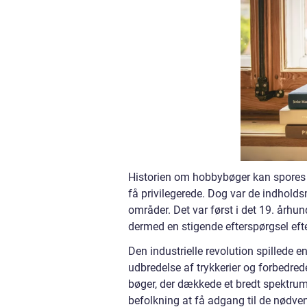
Historien om hobbybøger kan spores ti
få privilegerede. Dog var de indhold
områder. Det var først i det 19. århund
dermed en stigende efterspørgsel efte
Den industrielle revolution spillede e
udbredelse af trykkerier og forbedre
bøger, der dækkede et bredt spektrum
befolkning at få adgang til de nødve