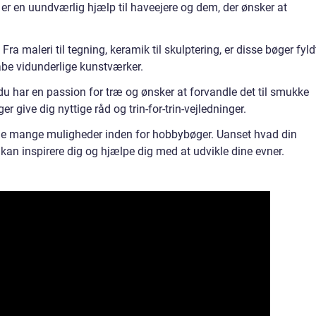
r en uundværlig hjælp til haveejere og dem, der ønsker at
a maleri til tegning, keramik til skulptering, er disse bøger fyld
kabe vidunderlige kunstværker.
u har en passion for træ og ønsker at forvandle det til smukke
er give dig nyttige råd og trin-for-trin-vejledninger.
f de mange muligheder inden for hobbybøger. Uanset hvad din
r kan inspirere dig og hjælpe dig med at udvikle dine evner.