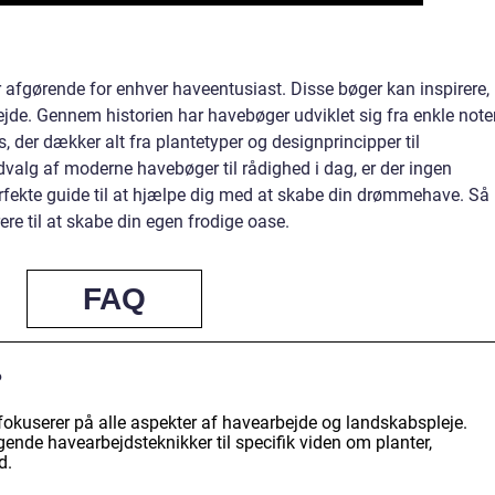
 afgørende for enhver haveentusiast. Disse bøger kan inspirere,
jde. Gennem historien har havebøger udviklet sig fra enkle note
 der dækker alt fra plantetyper og designprincipper til
valg af moderne havebøger til rådighed i dag, er der ingen
erfekte guide til at hjælpe dig med at skabe din drømmehave. Så
rere til at skabe din egen frodige oase.
FAQ
?
fokuserer på alle aspekter af havearbejde og landskabspleje.
ende havearbejdsteknikker til specifik viden om planter,
d.