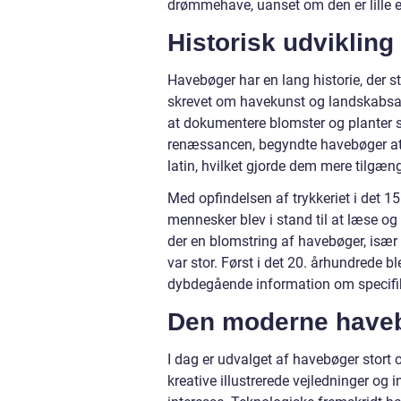
drømmehave, uanset om den er lille el
Historisk udvikling
Havebøger har en lang historie, der st
skrevet om havekunst og landskabsar
at dokumentere blomster og planter sa
renæssancen, begyndte havebøger at b
latin, hvilket gjorde dem mere tilgæn
Med opfindelsen af trykkeriet i det 1
mennesker blev i stand til at læse og
der en blomstring af havebøger, især
var stor. Først i det 20. århundrede
dybdegående information om specifikk
Den moderne have
I dag er udvalget af havebøger stort o
kreative illustrerede vejledninger og 