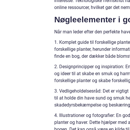
interesse. Teknologiske fremskridt ha
online ressourcer, hvilket gør det nem
Nøgleelementer i g
Når man leder efter den perfekte ha
1. Komplet guide til forskellige plan
forskellige planter, herunder informat
finde en bog, der dækker både blomst
2. Designprincipper og inspiration: 
og ideer til at skabe en smuk og harm
forskellige planter og skabe forskell
3. Vedligeholdelsesråd: Det er vigtig
til at holde din have sund og smuk h
skadedyrsbekæmpelse og beskærings
4. Illustrationer og fotografier: En g
planter og haver. Dette hjælper med at
bogen. Det kan også være en kilde til