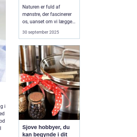
projekt
Naturen er fuld af
mønstre, der fascinerer
os, uanset om vi lægger
mærke til dem i
30 september 2025
dagligdagen eller ej. Fra
spiraler i sneglehuse til
gentagelserne i blade og
blomster er de små
detaljer en evig kilde til
inspiration. N&arin...
g i
med
god
Sjove hobbyer, du
l
kan begynde i dit