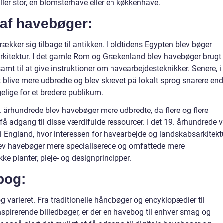
ler stor, en blomsterhave eller en køkkenhave.
 af havebøger:
rækker sig tilbage til antikken. I oldtidens Egypten blev bøger
kitektur. I det gamle Rom og Grækenland blev havebøger brugt t
mt til at give instruktioner om havearbejdesteknikker. Senere, i
live mere udbredte og blev skrevet på lokalt sprog snarere end
gelige for et bredere publikum.
5. århundrede blev havebøger mere udbredte, da flere og flere
 få adgang til disse værdifulde ressourcer. I det 19. århundrede v
 i England, hvor interessen for havearbejde og landskabsarkitekt
 blev havebøger mere specialiserede og omfattede mere
e planter, pleje- og designprincipper.
bog:
g varieret. Fra traditionelle håndbøger og encyklopædier til
inspirerende billedbøger, er der en havebog til enhver smag og