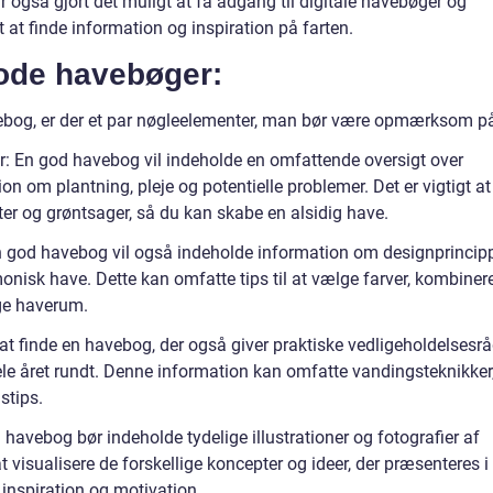
r også gjort det muligt at få adgang til digitale havebøger og
t at finde information og inspiration på farten.
ode havebøger:
vebog, er der et par nøgleelementer, man bør være opmærksom p
ter: En god havebog vil indeholde en omfattende oversigt over
ion om plantning, pleje og potentielle problemer. Det er vigtigt at
er og grøntsager, så du kan skabe en alsidig have.
En god havebog vil også indeholde information om designprincip
onisk have. Dette kan omfatte tips til at vælge farver, kombiner
ige haverum.
t at finde en havebog, der også giver praktiske vedligeholdelsesr
ele året rundt. Denne information kan omfatte vandingsteknikker
tips.
od havebog bør indeholde tydelige illustrationer og fotografier af
 visualisere de forskellige koncepter og ideer, der præsenteres i
 inspiration og motivation.