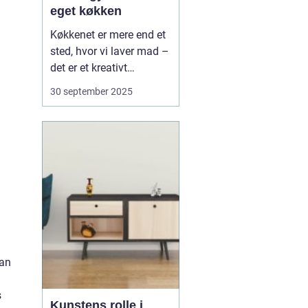
eget køkken
Køkkenet er mere end et
sted, hvor vi laver mad –
det er et kreativt
værksted, hvor nye
30 september 2025
hobbyer kan tage form.
Mange tænker på
madlavning som en
daglig pligt, men det kan
også være en kilde til
leg, læ...
kan
s
Kunstens rolle i