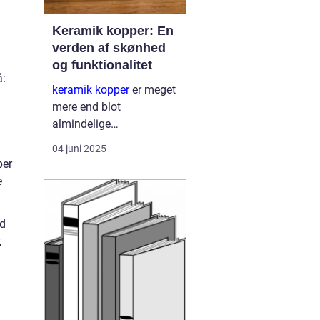
Keramik kopper: En
verden af skønhed
og funktionalitet
å:
keramik kopper
er meget
mere end blot
almindelige
drikkebeholder. De
04 juni 2025
repræsenterer en unik
per
kombination af
e
kunsthåndværk og
funktionalitet, og tilbyder
åd
derved en &ae...
,