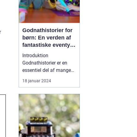
Godnathistorier for
r
børn: En verden af
fantastiske eventyr
før sengetid
Introduktion
Godnathistorier er en
essentiel del af mange
børns sengetidsrutiner.
18 januar 2024
Disse fortællinger skaber
ikke kun magiske
øjeblikke mellem
forældre og børn, men
de tilbyder også en
værdifuld undervisning
og underholdning. I
denne artikel vil vi d...