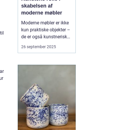
skabelsen af
moderne møbler
Moderne møbler er ikke
kun praktiske objekter –
il
de er også kunstneriske
udtryk, der afspejler
26 september 2025
tidens æstetik og kultur.
Fra Bauhaus-
bevægelsens
ar
funktionalisme til
ur
nutidens
eksperimenterende
design ser vi, hvordan
kunst ...