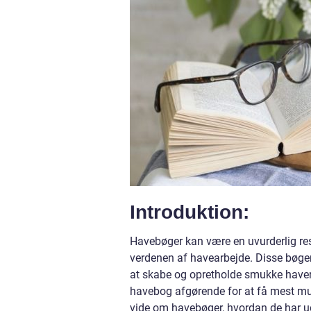
Introduktion:
Havebøger kan være en uvurderlig res
verdenen af havearbejde. Disse bøger 
at skabe og opretholde smukke haver.
havebog afgørende for at få mest mulig
vide om havebøger, hvordan de har ud