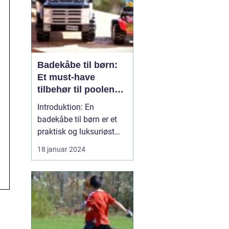
Badekåbe til børn:
Et must-have
tilbehør til poolen
eller badeværelset
Introduktion: En
badekåbe til børn er et
praktisk og luksuriøst
tilbehør til både poolen
18 januar 2024
og badeværelset. Denne
beklædningsgenstand er
ikke kun behagelig at
have på, den giver også
dit barn ekstra varme og
komfort efter et bad eller