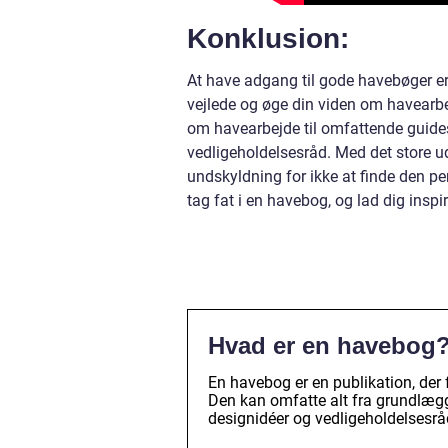
Konklusion:
At have adgang til gode havebøger er
vejlede og øge din viden om havearbe
om havearbejde til omfattende guides,
vedligeholdelsesråd. Med det store ud
undskyldning for ikke at finde den p
tag fat i en havebog, og lad dig inspi
Hvad er en havebog
En havebog er en publikation, der 
Den kan omfatte alt fra grundlægg
designidéer og vedligeholdelsesrå