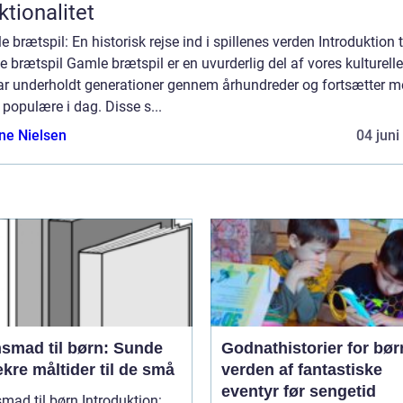
ktionalitet
 brætspil: En historisk rejse ind i spillenes verden Introduktion t
 brætspil Gamle brætspil er en uvurderlig del af vores kulturelle
ar underholdt generationer gennem århundreder og fortsætter m
populære i dag. Disse s...
ine Nielsen
04 juni
nsmad til børn: Sunde
Godnathistorier for bør
kre måltider til de små
verden af fantastiske
eventyr før sengetid
Aftensmad til børn Introduktion: ...