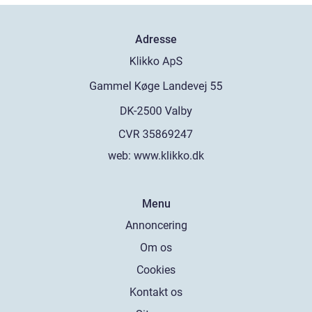
Adresse
web:
www.klikko.dk
Menu
Annoncering
Om os
Cookies
Kontakt os