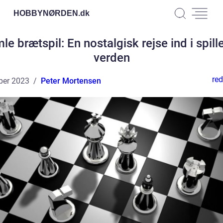
HOBBYNØRDEN.
dk
le brætspil: En nostalgisk rejse ind i spill
verden
red
ber 2023
Peter Mortensen