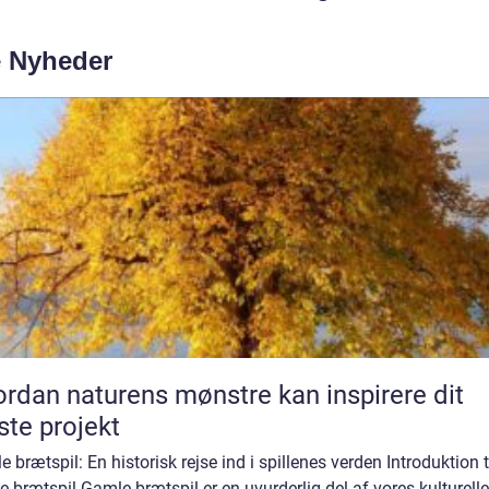
e Nyheder
rdan naturens mønstre kan inspirere dit
te projekt
 brætspil: En historisk rejse ind i spillenes verden Introduktion t
 brætspil Gamle brætspil er en uvurderlig del af vores kulturelle