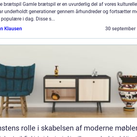
 brætspil Gamle brætspil er en uvurderlig del af vores kulturelle
ar underholdt generationer gennem århundreder og fortsætter m
populære i dag. Disse s...
n Klausen
30 september
stens rolle i skabelsen af moderne møble