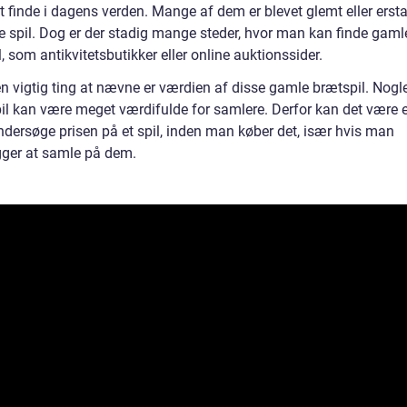
 finde i dagens verden. Mange af dem er blevet glemt eller ersta
 spil. Dog er der stadig mange steder, hvor man kan finde gaml
, som antikvitetsbutikker eller online auktionssider.
n vigtig ting at nævne er værdien af disse gamle brætspil. Nogl
pil kan være meget værdifulde for samlere. Derfor kan det være 
ndersøge prisen på et spil, inden man køber det, især hvis man
ger at samle på dem.