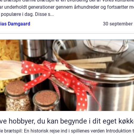
ar underholdt generationer gennem århundreder og fortsætter m
populære i dag. Disse s...
ias Damgaard
30 september
ve hobbyer, du kan begynde i dit eget køk
 brætspil: En historisk rejse ind i spillenes verden Introduktion t