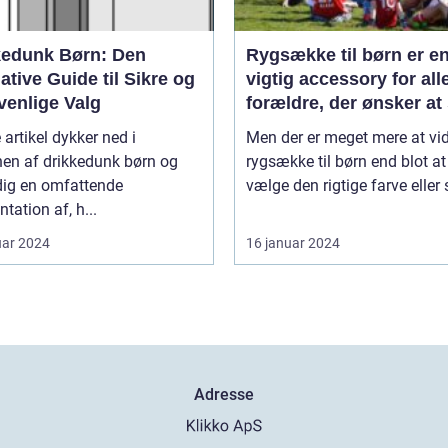
kedunk Børn: Den
Rygsække til børn er e
ative Guide til Sikre og
vigtig accessory for all
venlige Valg
forældre, der ønsker at 
deres barns komfort og
artikel dykker ned i
Men der er meget mere at vi
sikkerhed, især når de 
nen af drikkedunk børn og
rygsække til børn end blot at
farten
dig en omfattende
vælge den rigtige farve eller sti
tation af, h...
uar 2024
16 januar 2024
Adresse