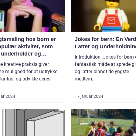
gtsmaling hos børn er
Jokes for børn: En Verd
pulær aktivitet, som
Latter og Underholdnin
 underholder og
Introduktion: Jokes for børn 
inerer de små
e kreative praksis giver
fantastisk måde at sprede 
e mulighed for at udtrykke
og latter blandt de yngste
fantasi og udvikle deres
medlem...
uar 2024
17 januar 2024