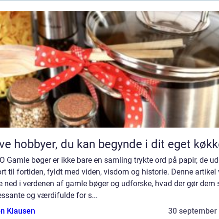
ve hobbyer, du kan begynde i dit eget køk
 Gamle bøger er ikke bare en samling trykte ord på papir, de u
rt til fortiden, fyldt med viden, visdom og historie. Denne artikel 
e ned i verdenen af gamle bøger og udforske, hvad der gør dem 
essante og værdifulde for s...
n Klausen
30 september