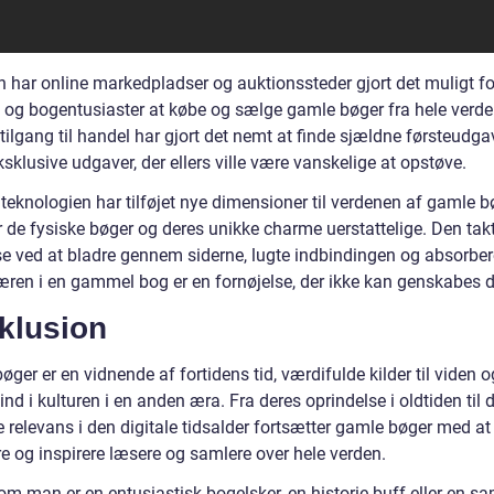
 har online markedpladser og auktionssteder gjort det muligt fo
 og bogentusiaster at købe og sælge gamle bøger fra hele verd
 tilgang til handel har gjort det nemt at finde sjældne førsteudga
sklusive udgaver, der ellers ville være vanskelige at opstøve.
teknologien har tilføjet nye dimensioner til verdenen af gamle b
r de fysiske bøger og deres unikke charme uerstattelige. Den takt
se ved at bladre gennem siderne, lugte indbindingen og absorbe
ren i en gammel bog er en fornøjelse, der ikke kan genskabes di
klusion
ger er en vidnende af fortidens tid, værdifulde kilder til viden o
ind i kulturen i en anden æra. Fra deres oprindelse i oldtiden til 
e relevans i den digitale tidsalder fortsætter gamle bøger med at
e og inspirere læsere og samlere over hele verden.
om man er en entusiastisk bogelsker, en historie buff eller en s