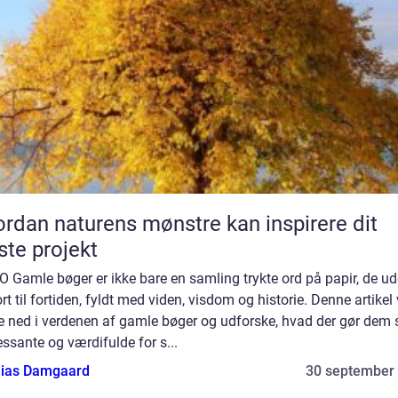
rdan naturens mønstre kan inspirere dit
te projekt
 Gamle bøger er ikke bare en samling trykte ord på papir, de u
rt til fortiden, fyldt med viden, visdom og historie. Denne artikel 
e ned i verdenen af gamle bøger og udforske, hvad der gør dem 
essante og værdifulde for s...
ias Damgaard
30 september