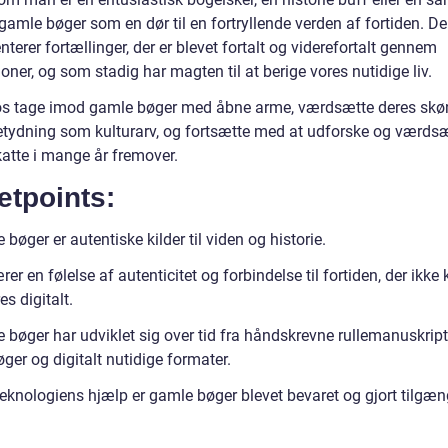
 gamle bøger som en dør til en fortryllende verden af fortiden. De
terer fortællinger, der er blevet fortalt og viderefortalt gennem
oner, og som stadig har magten til at berige vores nutidige liv.
os tage imod gamle bøger med åbne arme, værdsætte deres sk
etydning som kulturarv, og fortsætte med at udforske og værds
katte i mange år fremover.
etpoints:
bøger er autentiske kilder til viden og historie.
er en følelse af autenticitet og forbindelse til fortiden, der ikke
es digitalt.
bøger har udviklet sig over tid fra håndskrevne rullemanuskripte
øger og digitalt nutidige formater.
eknologiens hjælp er gamle bøger blevet bevaret og gjort tilgæn