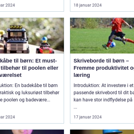
uar 2024
18 januar 2024
åbe til børn: Et must-
Skriveborde til børn –
tilbehør til poolen eller
Fremme produktivitet o
værelset
læring
uktion: En badekåbe til børn
Introduktion: At investere i et
praktisk og luksuriøst tilbehør
passende skrivebord til dit b
de poolen og badevære...
kan have stor indflydelse på
...
uar 2024
17 januar 2024