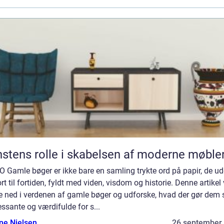
stens rolle i skabelsen af moderne møble
 Gamle bøger er ikke bare en samling trykte ord på papir, de u
rt til fortiden, fyldt med viden, visdom og historie. Denne artikel 
e ned i verdenen af gamle bøger og udforske, hvad der gør dem 
essante og værdifulde for s...
ine Nielsen
26 september