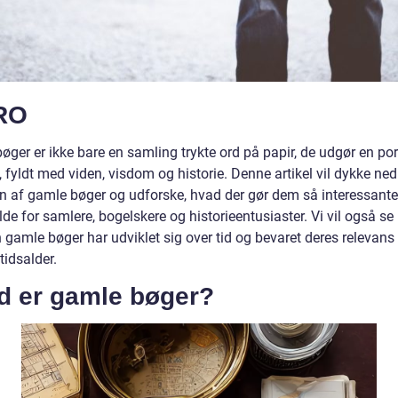
RO
ger er ikke bare en samling trykte ord på papir, de udgør en port
, fyldt med viden, visdom og historie. Denne artikel vil dykke ned
n af gamle bøger og udforske, hvad der gør dem så interessant
de for samlere, bogelskere og historieentusiaster. Vi vil også se 
gamle bøger har udviklet sig over tid og bevaret deres relevans 
 tidsalder.
d er gamle bøger?