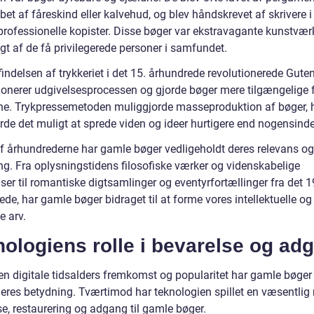
bet af fåreskind eller kalvehud, og blev håndskrevet af skrivere i
 professionelle kopister. Disse bøger var ekstravagante kunstværk
gt af de få privilegerede personer i samfundet.
indelsen af trykkeriet i det 15. århundrede revolutionerede Gute
ionerer udgivelsesprocessen og gjorde bøger mere tilgængelige 
e. Trykpressemetoden muliggjorde masseproduktion af bøger, h
rde det muligt at sprede viden og ideer hurtigere end nogensinde
 af århundrederne har gamle bøger vedligeholdt deres relevans og
ng. Fra oplysningstidens filosofiske værker og videnskabelige
er til romantiske digtsamlinger og eventyrfortællinger fra det 1
de, har gamle bøger bidraget til at forme vores intellektuelle og
e arv.
ologiens rolle i bevarelse og ad
en digitale tidsalders fremkomst og popularitet har gamle bøger
eres betydning. Tværtimod har teknologien spillet en væsentlig r
e, restaurering og adgang til gamle bøger.