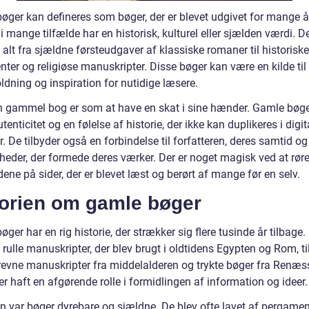
øger kan defineres som bøger, der er blevet udgivet for mange å
 mange tilfælde har en historisk, kulturel eller sjælden værdi. D
alt fra sjældne førsteudgaver af klassiske romaner til historiske
er og religiøse manuskripter. Disse bøger kan være en kilde til 
ldning og inspiration for nutidige læsere.
en gammel bog er som at have en skat i sine hænder. Gamle bøg
tenticitet og en følelse af historie, der ikke kan duplikeres i digit
. De tilbyder også en forbindelse til forfatteren, deres samtid og
heder, der formede deres værker. Der er noget magisk ved at rør
ene på sider, der er blevet læst og berørt af mange før en selv.
torien om gamle bøger
ger har en rig historie, der strækker sig flere tusinde år tilbage.
e rulle manuskripter, der blev brugt i oldtidens Egypten og Rom, ti
evne manuskripter fra middelalderen og trykte bøger fra Renæs
r haft en afgørende rolle i formidlingen af information og ideer.
en var bøger dyrebare og sjældne. De blev ofte lavet af pergamen