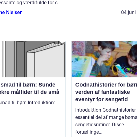
essante og værdifulde for s...
ine Nielsen
04 juni
nsmad til børn: Sunde
Godnathistorier for bør
kre måltider til de små
verden af fantastiske
eventyr før sengetid
Aftensmad til børn Introduktion: ...
Introduktion Godnathistorier er en
essentiel del af mange børn
sengetidsrutiner. Disse
fortællinge...