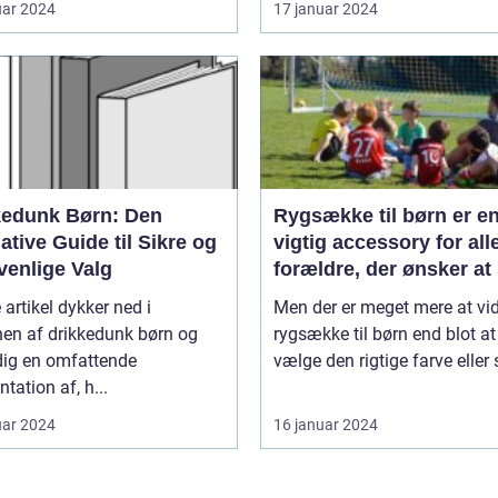
uar 2024
17 januar 2024
kedunk Børn: Den
Rygsække til børn er e
ative Guide til Sikre og
vigtig accessory for all
venlige Valg
forældre, der ønsker at 
deres barns komfort og
artikel dykker ned i
Men der er meget mere at vi
sikkerhed, især når de 
nen af drikkedunk børn og
rygsække til børn end blot at
farten
dig en omfattende
vælge den rigtige farve eller sti
tation af, h...
uar 2024
16 januar 2024