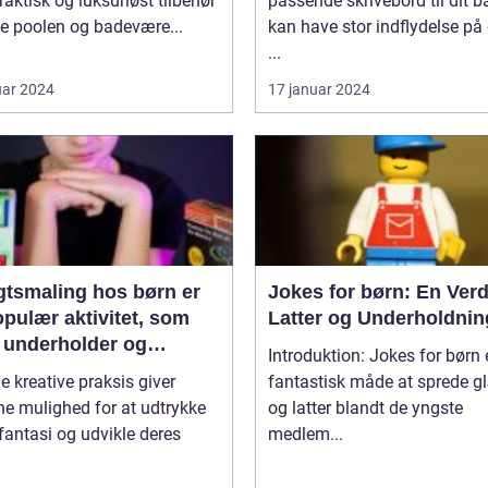
praktisk og luksuriøst tilbehør
passende skrivebord til dit b
de poolen og badevære...
kan have stor indflydelse på
...
uar 2024
17 januar 2024
gtsmaling hos børn er
Jokes for børn: En Verd
pulær aktivitet, som
Latter og Underholdnin
 underholder og
Introduktion: Jokes for børn 
inerer de små
e kreative praksis giver
fantastisk måde at sprede 
e mulighed for at udtrykke
og latter blandt de yngste
fantasi og udvikle deres
medlem...