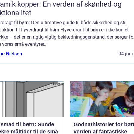
amik kopper: En verden af skønhed og
ktionalitet
rdragt til børn: Den ultimative guide til både sikkerhed og stil
duktion til flyverdragt til børn Flyverdragt til børn er ikke kun et
ykke – det er en rigtig vigtig beklædningsgenstand, der sørger fo
 vores små eventyrer...
ine Nielsen
04 juni
nsmad til børn: Sunde
Godnathistorier for bør
kre måltider til de små
verden af fantastiske