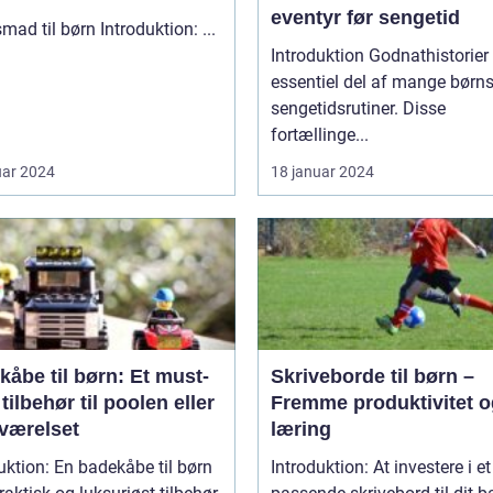
eventyr før sengetid
Aftensmad til børn Introduktion: ...
Introduktion Godnathistorier er en
essentiel del af mange børn
sengetidsrutiner. Disse
fortællinge...
uar 2024
18 januar 2024
åbe til børn: Et must-
Skriveborde til børn –
tilbehør til poolen eller
Fremme produktivitet o
værelset
læring
uktion: En badekåbe til børn
Introduktion: At investere i et