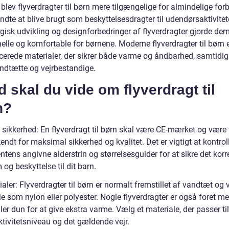
 blev flyverdragter til børn mere tilgængelige for almindelige for
dte at blive brugt som beskyttelsesdragter til udendørsaktivitet
gisk udvikling og designforbedringer af flyverdragter gjorde de
elle og komfortable for børnene. Moderne flyverdragter til børn e
cerede materialer, der sikrer både varme og åndbarhed, samtidi
andtætte og vejrbestandige.
 skal du vide om flyverdragt til
n?
 sikkerhed: En flyverdragt til børn skal være CE-mærket og være 
ndt for maksimal sikkerhed og kvalitet. Det er vigtigt at kontrol
tens angivne alderstrin og størrelsesguider for at sikre det korr
og beskyttelse til dit barn.
aler: Flyverdragter til børn er normalt fremstillet af vandtæt og
e som nylon eller polyester. Nogle flyverdragter er også foret m
ller dun for at give ekstra varme. Vælg et materiale, der passer til
ktivitetsniveau og det gældende vejr.