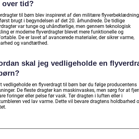
 over tid?
rdragter til børn blev inspireret af den militære flyverbeklædnin
først brugt i begyndelsen af det 20. århundrede. De tidlige
erdragter var tunge og uhåndterlige, men gennem teknologisk
ling er moderne flyverdragter blevet mere funktionelle og
rtable. De er lavet af avancerede materialer, der sikrer varme,
arhed og vandtæthed.
rdan skal jeg vedligeholde en flyverdr
 børn?
t vedligeholde en flyverdragt til børn bør du følge producentens
sninger. De fleste dragter kan maskinvaskes, men sørg for at fje
are foringer eller pelse før vask. Tør dragten i luften eller i
etumbleren ved lav varme. Dette vil bevare dragtens holdbarhed 
tet.