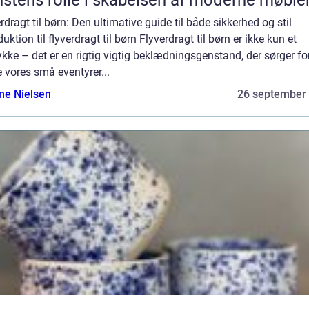
stens rolle i skabelsen af moderne møble
rdragt til børn: Den ultimative guide til både sikkerhed og stil
duktion til flyverdragt til børn Flyverdragt til børn er ikke kun et
ykke – det er en rigtig vigtig beklædningsgenstand, der sørger fo
 vores små eventyrer...
ine Nielsen
26 september