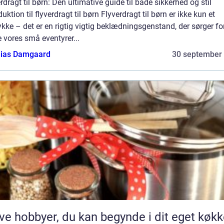
rdragt til børn: Den ultimative guide til både sikkerhed og stil
duktion til flyverdragt til børn Flyverdragt til børn er ikke kun et
ykke – det er en rigtig vigtig beklædningsgenstand, der sørger fo
 vores små eventyrer...
ias Damgaard
30 september
ve hobbyer, du kan begynde i dit eget køk