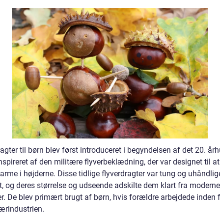
agter til børn blev først introduceret i begyndelsen af det 20. å
nspireret af den militære flyverbeklædning, der var designet til a
varme i højderne. Disse tidlige flyverdragter var tung og uhåndlige
t, og deres størrelse og udseende adskilte dem klart fra moderne
r. De blev primært brugt af børn, hvis forældre arbejdede inden fo
ærindustrien.