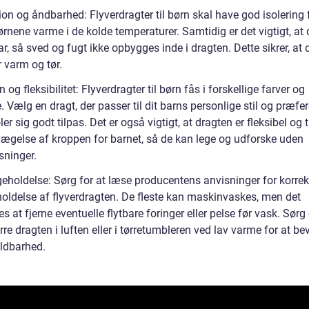
ion og åndbarhed: Flyverdragter til børn skal have god isolering 
rnene varme i de kolde temperaturer. Samtidig er det vigtigt, at
r, så sved og fugt ikke opbygges inde i dragten. Dette sikrer, at 
r varm og tør.
 og fleksibilitet: Flyverdragter til børn fås i forskellige farver og
 Vælg en dragt, der passer til dit barns personlige stil og præfer
ler sig godt tilpas. Det er også vigtigt, at dragten er fleksibel og t
vægelse af kroppen for barnet, så de kan lege og udforske uden
ninger.
geholdelse: Sørg for at læse producentens anvisninger for korrek
holdelse af flyverdragten. De fleste kan maskinvaskes, men det
s at fjerne eventuelle flytbare foringer eller pelse før vask. Sør
ørre dragten i luften eller i tørretumbleren ved lav varme for at be
ldbarhed.