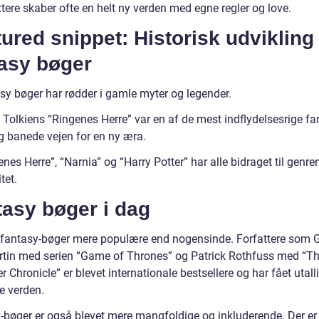
tere skaber ofte en helt ny verden med egne regler og love.
ured snippet: Historisk udvikling 
tasy bøger
sy bøger har rødder i gamle myter og legender.
 Tolkiens “Ringenes Herre” var en af de mest indflydelsesrige fa
g banede vejen for en ny æra.
nes Herre”, “Narnia” og “Harry Potter” har alle bidraget til genre
tet.
tasy bøger i dag
r fantasy-bøger mere populære end nogensinde. Forfattere som 
rtin med serien “Game of Thrones” og Patrick Rothfuss med “T
er Chronicle” er blevet internationale bestsellere og har fået utall
e verden.
-bøger er også blevet mere mangfoldige og inkluderende. Der er 