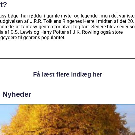
ft?
asy bøger har rødder i gamle myter og legender, men det var isæ
udgivelsen af J.R.R. Tolkiens Ringenes Herre i midten af det 20.
drede, at fantasy-genren for alvor tog fart. Senere blev serier s
ia af C.S. Lewis og Harry Potter af J.K. Rowling også store
gsydere til genrens popularitet.
Få læst flere indlæg her
e Nyheder