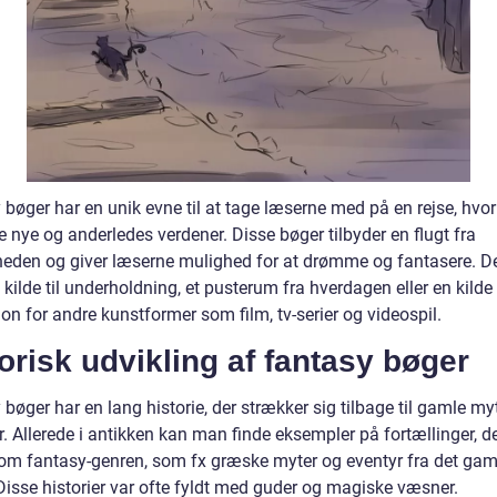
 bøger har en unik evne til at tage læserne med på en rejse, hvo
 nye og anderledes verdener. Disse bøger tilbyder en flugt fra
gheden og giver læserne mulighed for at drømme og fantasere. D
kilde til underholdning, et pusterum fra hverdagen eller en kilde t
ion for andre kunstformer som film, tv-serier og videospil.
orisk udvikling af fantasy bøger
bøger har en lang historie, der strækker sig tilbage til gamle my
. Allerede i antikken kan man finde eksempler på fortællinger, d
om fantasy-genren, som fx græske myter og eventyr fra det gam
Disse historier var ofte fyldt med guder og magiske væsner.