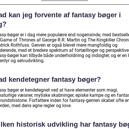
d kan jeg forvente af fantasy bøger i
g?
asy-bøger er i dag mere populære end nogensinde, med bestsell
Game of Thrones af George R.R. Martin og The Kingkiller Chron
atrick Rothfuss. Genren er også blevet mere mangfoldig og
derende, med et bredere spektrum af fortællinger og perspektiver
asy-bøger kan tilbyde både underholdning og indsigter, og er en 
ventyr og selvudvikling.
ad kendetegner fantasy bøger?
asy bøger er kendetegnet ved at have elementer som magi,
naturlige væsner, mytiske skabninger, episke kampe og en fanta
undshistorie. Forfattere inden for fantasy-genren skaber ofte en
erden, med dens egne regler og love.
lken historisk udvikling har fantasy bø