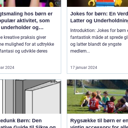
gtsmaling hos børn er
Jokes for børn: En Verd
pulær aktivitet, som
Latter og Underholdnin
 underholder og
Introduktion: Jokes for børn 
inerer de små
e kreative praksis giver
fantastisk måde at sprede 
e mulighed for at udtrykke
og latter blandt de yngste
fantasi og udvikle deres
medlem...
uar 2024
17 januar 2024
kedunk Børn: Den
Rygsække til børn er e
ative Guide til Sikre og
vigtig accessory for all