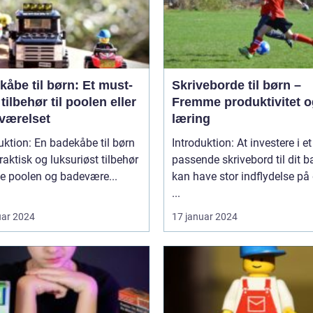
åbe til børn: Et must-
Skriveborde til børn –
tilbehør til poolen eller
Fremme produktivitet o
værelset
læring
uktion: En badekåbe til børn
Introduktion: At investere i et
praktisk og luksuriøst tilbehør
passende skrivebord til dit b
de poolen og badevære...
kan have stor indflydelse på
...
uar 2024
17 januar 2024