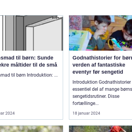
nsmad til børn: Sunde
Godnathistorier for bør
kre måltider til de små
verden af fantastiske
eventyr før sengetid
Aftensmad til børn Introduktion: ...
Introduktion Godnathistorier er en
essentiel del af mange børn
sengetidsrutiner. Disse
fortællinge...
uar 2024
18 januar 2024