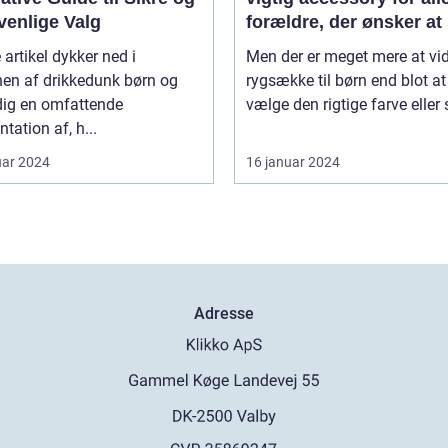
venlige Valg
forældre, der ønsker at 
deres barns komfort og
artikel dykker ned i
Men der er meget mere at vi
sikkerhed, især når de 
nen af drikkedunk børn og
rygsække til børn end blot at
farten
dig en omfattende
vælge den rigtige farve eller sti
tation af, h...
uar 2024
16 januar 2024
Adresse