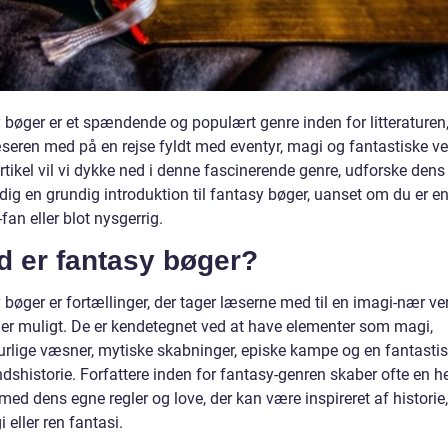
 bøger er et spændende og populært genre inden for litteraturen,
seren med på en rejse fyldt med eventyr, magi og fantastiske ver
tikel vil vi dykke ned i denne fascinerende genre, udforske dens 
dig en grundig introduktion til fantasy bøger, uanset om du er en
fan eller blot nysgerrig.
d er fantasy bøger?
bøger er fortællinger, der tager læserne med til en imagi-nær ve
t er muligt. De er kendetegnet ved at have elementer som magi,
urlige væsner, mytiske skabninger, episke kampe og en fantasti
shistorie. Forfattere inden for fantasy-genren skaber ofte en he
med dens egne regler og love, der kan være inspireret af historie,
 eller ren fantasi.