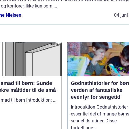
og kontorer, ikke kun som ...
ine Nielsen
04 juni
nsmad til børn: Sunde
Godnathistorier for bør
kre måltider til de små
verden af fantastiske
eventyr før sengetid
Aftensmad til børn Introduktion: ...
Introduktion Godnathistorier er en
essentiel del af mange børn
sengetidsrutiner. Disse
fortællinge...