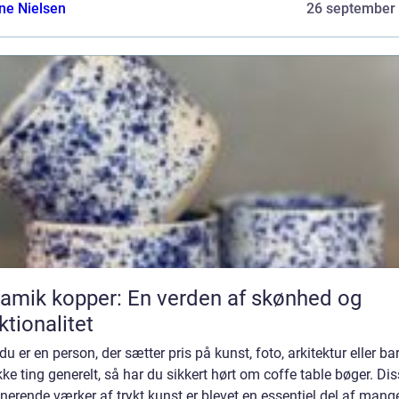
ine Nielsen
26 september
amik kopper: En verden af skønhed og
ktionalitet
du er en person, der sætter pris på kunst, foto, arkitektur eller ba
e ting generelt, så har du sikkert hørt om coffe table bøger. Di
erende værker af trykt kunst er blevet en essentiel del af mang