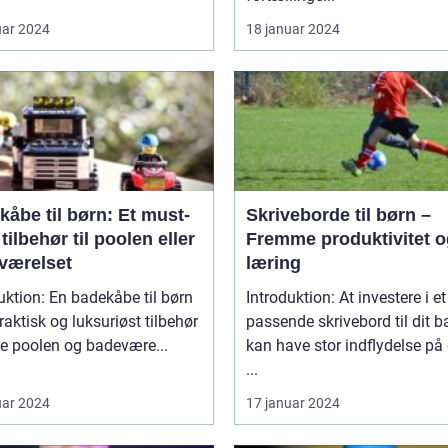
uar 2024
18 januar 2024
åbe til børn: Et must-
Skriveborde til børn –
tilbehør til poolen eller
Fremme produktivitet o
værelset
læring
uktion: En badekåbe til børn
Introduktion: At investere i et
praktisk og luksuriøst tilbehør
passende skrivebord til dit b
de poolen og badevære...
kan have stor indflydelse på
...
uar 2024
17 januar 2024