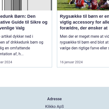
kedunk Børn: Den
Rygsække til børn er e
ative Guide til Sikre og
vigtig accessory for all
venlige Valg
forældre, der ønsker at 
deres barns komfort og
artikel dykker ned i
Men der er meget mere at vi
sikkerhed, især når de 
nen af drikkedunk børn og
rygsække til børn end blot at
farten
dig en omfattende
vælge den rigtige farve eller sti
tation af, h...
uar 2024
16 januar 2024
Adresse