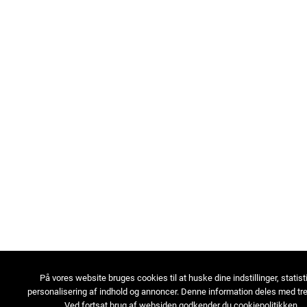
På vores website bruges cookies til at huske dine indstillinger, statist
personalisering af indhold og annoncer. Denne information deles med tre
Ved fortsat brug af websiden godkender du cookiepolitikken.