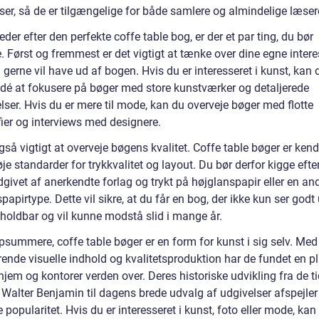
ser, så de er tilgængelige for både samlere og almindelige læser
eder efter den perfekte coffe table bog, er der et par ting, du bør
. Først og fremmest er det vigtigt at tænke over dine egne inter
gerne vil have ud af bogen. Hvis du er interesseret i kunst, kan 
idé at fokusere på bøger med store kunstværker og detaljerede
lser. Hvis du er mere til mode, kan du overveje bøger med flotte
fier og interviews med designere.
gså vigtigt at overveje bøgens kvalitet. Coffe table bøger er kend
je standarder for trykkvalitet og layout. Du bør derfor kigge efte
dgivet af anerkendte forlag og trykt på højglanspapir eller en an
spapirtype. Dette vil sikre, at du får en bog, der ikke kun ser god
 holdbar og vil kunne modstå slid i mange år.
psummere, coffe table bøger er en form for kunst i sig selv. Med
ende visuelle indhold og kvalitetsproduktion har de fundet en pl
em og kontorer verden over. Deres historiske udvikling fra de ti
 Walter Benjamin til dagens brede udvalg af udgivelser afspejler
e popularitet. Hvis du er interesseret i kunst, foto eller mode, kan