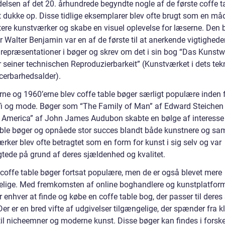
delsen af det 20. århundrede begyndte nogle af de første coffe t
t dukke op. Disse tidlige eksemplarer blev ofte brugt som en må
ere kunstværker og skabe en visuel oplevelse for læserne. Den
 Walter Benjamin var en af de første til at anerkende vigtighede
e repræsentationer i bøger og skrev om det i sin bog “Das Kunst
r seiner technischen Reproduzierbarkeit” (Kunstværket i dets tek
cerbarhedsalder).
erne og 1960’erne blev coffe table bøger særligt populære inden 
fi og mode. Bøger som “The Family of Man” af Edward Steichen
f America” af John James Audubon skabte en bølge af interesse
able bøger og opnåede stor succes blandt både kunstnere og sam
rker blev ofte betragtet som en form for kunst i sig selv og var
gtede på grund af deres sjældenhed og kvalitet.
r coffe table bøger fortsat populære, men de er også blevet mere
elige. Med fremkomsten af online boghandlere og kunstplatform
 enhver at finde og købe en coffe table bog, der passer til dere
 Der er en bred vifte af udgivelser tilgængelige, der spænder fra k
til nicheemner og moderne kunst. Disse bøger kan findes i forske