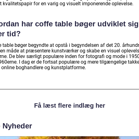
 kvalitetspapir for en varig og visuelt imponerende oplevelse.
rdan har coffe table bøger udviklet sig
r tid?
e table bøger begyndte at opstå i begyndelsen af det 20. århund
en måde at præsentere kunstværker og skabe en visuel oplevels
rne. De blev særligt populære inden for fotografi og mode i 195
960erne. I dag er de fortsat populære og mere tilgængelige takke
 online boghandlere og kunstplatforme.
Få læst flere indlæg her
e Nyheder