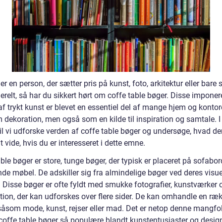
er en person, der sætter pris på kunst, foto, arkitektur eller bar
erelt, så har du sikkert hørt om coffe table bøger. Disse impone
f trykt kunst er blevet en essentiel del af mange hjem og kontore
 dekoration, men også som en kilde til inspiration og samtale. 
vil vi udforske verden af coffe table bøger og undersøge, hvad der
at vide, hvis du er interesseret i dette emne.
ble bøger er store, tunge bøger, der typisk er placeret på sofabord
nde møbel. De adskiller sig fra almindelige bøger ved deres visue
. Disse bøger er ofte fyldt med smukke fotografier, kunstværker 
tion, der kan udforskes over flere sider. De kan omhandle en ræ
såsom mode, kunst, rejser eller mad. Det er netop denne mangfo
 coffe table bøger så populære blandt kunstentusiaster og desig