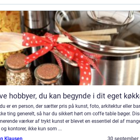
ve hobbyer, du kan begynde i dit eget køk
du er en person, der sætter pris på kunst, foto, arkitektur eller ba
e ting generelt, så har du sikkert hørt om coffe table bøger. Di
erende værker af trykt kunst er blevet en essentiel del af mang
og kontorer, ikke kun som ...
n Klausen
30 september