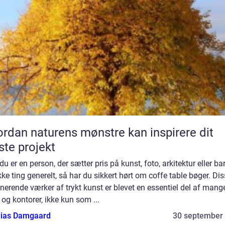
rdan naturens mønstre kan inspirere dit
te projekt
du er en person, der sætter pris på kunst, foto, arkitektur eller ba
e ting generelt, så har du sikkert hørt om coffe table bøger. Di
erende værker af trykt kunst er blevet en essentiel del af mang
og kontorer, ikke kun som ...
ias Damgaard
30 september