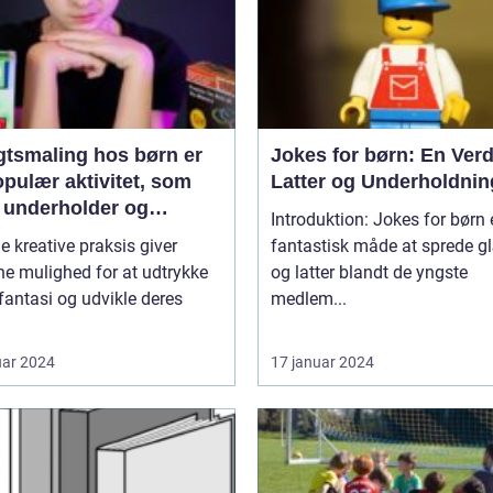
gtsmaling hos børn er
Jokes for børn: En Verd
pulær aktivitet, som
Latter og Underholdnin
 underholder og
Introduktion: Jokes for børn 
inerer de små
e kreative praksis giver
fantastisk måde at sprede 
e mulighed for at udtrykke
og latter blandt de yngste
fantasi og udvikle deres
medlem...
uar 2024
17 januar 2024