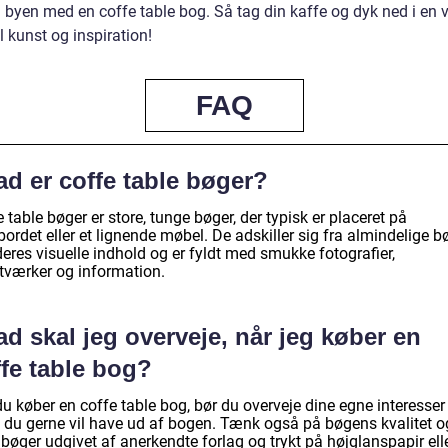
i byen med en coffe table bog. Så tag din kaffe og dyk ned i en 
l kunst og inspiration!
FAQ
d er coffe table bøger?
 table bøger er store, tunge bøger, der typisk er placeret på
ordet eller et lignende møbel. De adskiller sig fra almindelige b
eres visuelle indhold og er fyldt med smukke fotografier,
tværker og information.
d skal jeg overveje, når jeg køber en
ffe table bog?
u køber en coffe table bog, bør du overveje dine egne interesser
 du gerne vil have ud af bogen. Tænk også på bøgens kvalitet o
 bøger udgivet af anerkendte forlag og trykt på højglanspapir ell