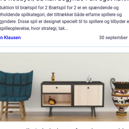
duktion til brætspil for 2 Brætspil for 2 er en spændende og
holdende spilkategori, der tiltrækker både erfarne spillere og
yndere. Disse spil er designet specielt til to spillere og tilbyder 
spilleoplevelse, hvor strategi, tak...
n Klausen
30 september