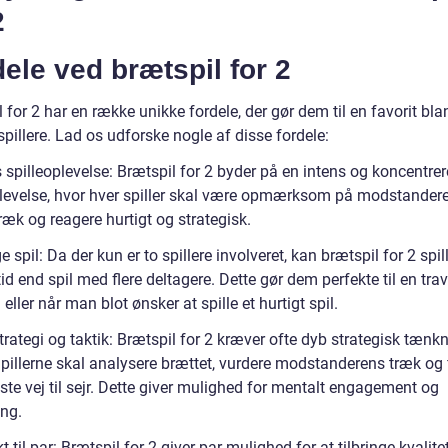
2
ele ved brætspil for 2
 for 2 har en række unikke fordele, der gør dem til en favorit bla
illere. Lad os udforske nogle af disse fordele:
 spilleoplevelse: Brætspil for 2 byder på en intens og koncentrer
plevelse, hvor hver spiller skal være opmærksom på modstander
æk og reagere hurtigt og strategisk.
e spil: Da der kun er to spillere involveret, kan brætspil for 2 spil
tid end spil med flere deltagere. Dette gør dem perfekte til en trav
eller når man blot ønsker at spille et hurtigt spil.
rategi og taktik: Brætspil for 2 kræver ofte dyb strategisk tænk
Spillerne skal analysere brættet, vurdere modstanderens træk og 
te vej til sejr. Dette giver mulighed for mentalt engagement og
ing.
t til par: Brætspil for 2 giver par mulighed for at tilbringe kvalite