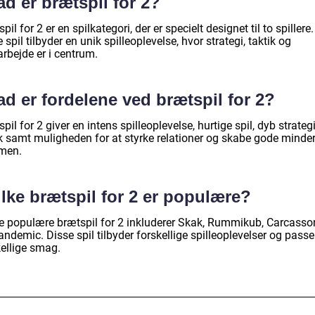
d er brætspil for 2?
pil for 2 er en spilkategori, der er specielt designet til to spillere.
 spil tilbyder en unik spilleoplevelse, hvor strategi, taktik og
rbejde er i centrum.
d er fordelene ved brætspil for 2?
pil for 2 giver en intens spilleoplevelse, hurtige spil, dyb strateg
ik samt muligheden for at styrke relationer og skabe gode minde
men.
lke brætspil for 2 er populære?
e populære brætspil for 2 inkluderer Skak, Rummikub, Carcass
ndemic. Disse spil tilbyder forskellige spilleoplevelser og passer
kellige smag.