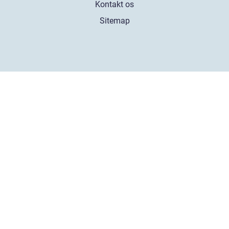
Kontakt os
Sitemap