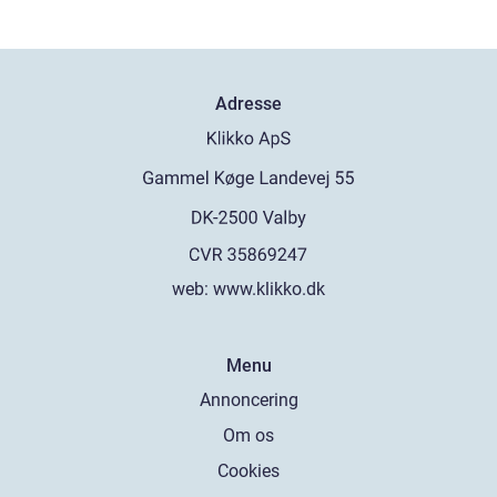
Adresse
web:
www.klikko.dk
Menu
Annoncering
Om os
Cookies