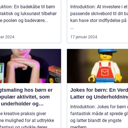
uktion: En badekåbe til børn
Introduktion: At investere i et
praktisk og luksuriøst tilbehør
passende skrivebord til dit b
de poolen og badevære...
kan have stor indflydelse på
...
uar 2024
17 januar 2024
gtsmaling hos børn er
Jokes for børn: En Verd
pulær aktivitet, som
Latter og Underholdnin
 underholder og
Introduktion: Jokes for børn 
inerer de små
e kreative praksis giver
fantastisk måde at sprede 
e mulighed for at udtrykke
og latter blandt de yngste
fantasi og udvikle deres
medlem...