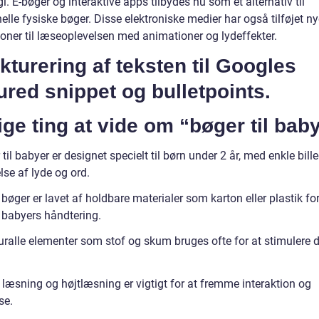
i. E-bøger og interaktive apps tilbydes nu som et alternativ til
nelle fysiske bøger. Disse elektroniske medier har også tilføjet n
oner til læseoplevelsen med animationer og lydeffekter.
kturering af teksten til Googles
ured snippet og bulletpoints.
ige ting at vide om “bøger til bab
til babyer er designet specielt til børn under 2 år, med enkle bill
se af lyde og ord.
bøger er lavet af holdbare materialer som karton eller plastik for
babyers håndtering.
uralle elementer som stof og skum bruges ofte for at stimulere 
 læsning og højtlæsning er vigtigt for at fremme interaktion og
se.