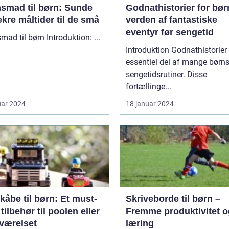
nsmad til børn: Sunde
Godnathistorier for bør
kre måltider til de små
verden af fantastiske
eventyr før sengetid
Aftensmad til børn Introduktion: ...
Introduktion Godnathistorier er en
essentiel del af mange børn
sengetidsrutiner. Disse
fortællinge...
uar 2024
18 januar 2024
åbe til børn: Et must-
Skriveborde til børn –
tilbehør til poolen eller
Fremme produktivitet o
værelset
læring