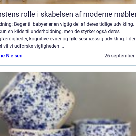
stens rolle i skabelsen af moderne møble
dning: Bøger til babyer er en vigtig del af deres tidlige udvikling.
kun en kilde til underholdning, men de styrker også deres
færdigheder, kognitive evner og følelsesmæssig udvikling. I de
el vil vi udforske vigtigheden ...
ine Nielsen
26 september