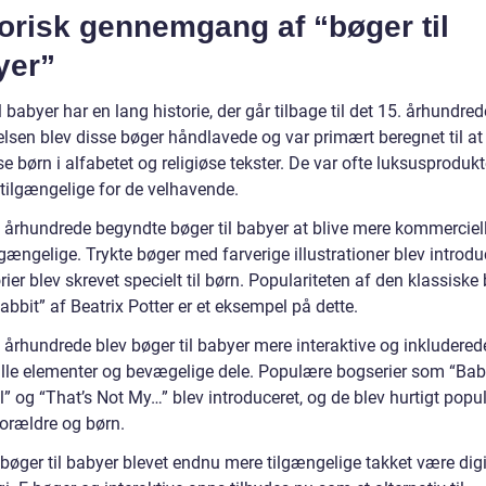
orisk gennemgang af “bøger til
yer”
l babyer har en lang historie, der går tilbage til det 15. århundrede
lsen blev disse bøger håndlavede og var primært beregnet til at
e børn i alfabetet og religiøse tekster. De var ofte luksusprodukte
 tilgængelige for de velhavende.
9. århundrede begyndte bøger til babyer at blive mere kommerciel
lgængelige. Trykte bøger med farverige illustrationer blev introdu
rier blev skrevet specielt til børn. Populariteten af den klassiske
abbit” af Beatrix Potter er et eksempel på dette.
. århundrede blev bøger til babyer mere interaktive og inkludered
alle elementer og bevægelige dele. Populære bogserier som “Ba
” og “That’s Not My…” blev introduceret, og de blev hurtigt popu
forældre og børn.
 bøger til babyer blevet endnu mere tilgængelige takket være digi