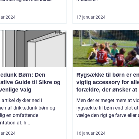
uar 2024
17 januar 2024
kedunk Børn: Den
Rygsække til børn er e
ative Guide til Sikre og
vigtig accessory for all
venlige Valg
forældre, der ønsker at 
deres barns komfort og
artikel dykker ned i
Men der er meget mere at vi
sikkerhed, især når de 
nen af drikkedunk børn og
rygsække til børn end blot at
farten
dig en omfattende
vælge den rigtige farve eller sti
tation af, h...
uar 2024
16 januar 2024