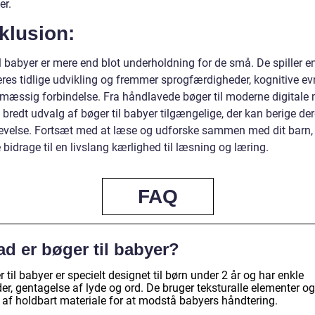
er.
klusion:
l babyer er mere end blot underholdning for de små. De spiller en
deres tidlige udvikling og fremmer sprogfærdigheder, kognitive ev
smæssig forbindelse. Fra håndlavede bøger til moderne digitale 
t bredt udvalg af bøger til babyer tilgængelige, der kan berige de
evelse. Fortsæt med at læse og udforske sammen med dit barn,
bidrage til en livslang kærlighed til læsning og læring.
FAQ
d er bøger til babyer?
 til babyer er specielt designet til børn under 2 år og har enkle
der, gentagelse af lyde og ord. De bruger teksturalle elementer og
t af holdbart materiale for at modstå babyers håndtering.