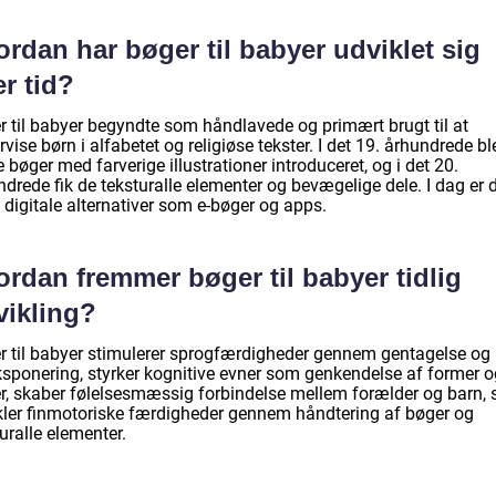
rdan har bøger til babyer udviklet sig
r tid?
r til babyer begyndte som håndlavede og primært brugt til at
vise børn i alfabetet og religiøse tekster. I det 19. århundrede bl
e bøger med farverige illustrationer introduceret, og i det 20.
drede fik de teksturalle elementer og bevægelige dele. I dag er 
 digitale alternativer som e-bøger og apps.
rdan fremmer bøger til babyer tidlig
vikling?
r til babyer stimulerer sprogfærdigheder gennem gentagelse og
ksponering, styrker kognitive evner som genkendelse af former o
er, skaber følelsesmæssig forbindelse mellem forælder og barn,
kler finmotoriske færdigheder gennem håndtering af bøger og
uralle elementer.