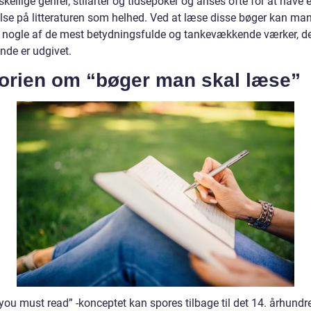
skellige genrer, stilarter og tidsepoker og anses ofte for at have 
else på litteraturen som helhed. Ved at læse disse bøger kan man
 i nogle af de mest betydningsfulde og tankevækkende værker, d
nde er udgivet.
torien om “bøger man skal læse”
you must read” -konceptet kan spores tilbage til det 14. århundr