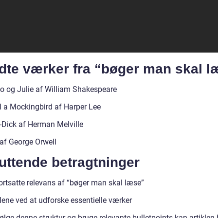
dte værker fra “bøger man skal l
 og Julie af William Shakespeare
ll a Mockingbird af Harper Lee
Dick af Herman Melville
af George Orwell
uttende betragtninger
ortsatte relevans af “bøger man skal læse”
lene ved at udforske essentielle værker
ølge denne struktur og bruge relevante bulletpoints kan artiklen