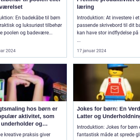
værelset
læring
uktion: En badekåbe til børn
Introduktion: At investere i et
praktisk og luksuriøst tilbehør
passende skrivebord til dit b
de poolen og badevære...
kan have stor indflydelse på
...
uar 2024
17 januar 2024
gtsmaling hos børn er
Jokes for børn: En Verd
pulær aktivitet, som
Latter og Underholdnin
 underholder og
Introduktion: Jokes for børn 
inerer de små
e kreative praksis giver
fantastisk måde at sprede 