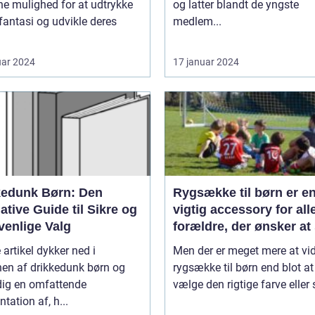
e mulighed for at udtrykke
og latter blandt de yngste
fantasi og udvikle deres
medlem...
uar 2024
17 januar 2024
kedunk Børn: Den
Rygsække til børn er e
ative Guide til Sikre og
vigtig accessory for all
venlige Valg
forældre, der ønsker at 
deres barns komfort og
artikel dykker ned i
Men der er meget mere at vi
sikkerhed, især når de 
nen af drikkedunk børn og
rygsække til børn end blot at
farten
dig en omfattende
vælge den rigtige farve eller sti
tation af, h...