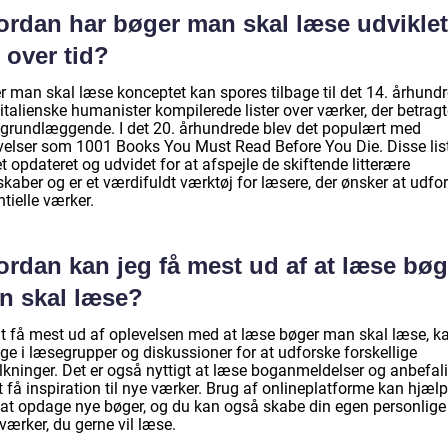
ordan har bøger man skal læse udviklet
 over tid?
r man skal læse konceptet kan spores tilbage til det 14. århundr
italienske humanister kompilerede lister over værker, der betrag
grundlæggende. I det 20. århundrede blev det populært med
velser som 1001 Books You Must Read Before You Die. Disse list
t opdateret og udvidet for at afspejle de skiftende litterære
kaber og er et værdifuldt værktøj for læsere, der ønsker at udfo
tielle værker.
ordan kan jeg få mest ud af at læse bøg
n skal læse?
at få mest ud af oplevelsen med at læse bøger man skal læse, k
ge i læsegrupper og diskussioner for at udforske forskellige
olkninger. Det er også nyttigt at læse boganmeldelser og anbefal
t få inspiration til nye værker. Brug af onlineplatforme kan hjælp
at opdage nye bøger, og du kan også skabe din egen personlige 
værker, du gerne vil læse.