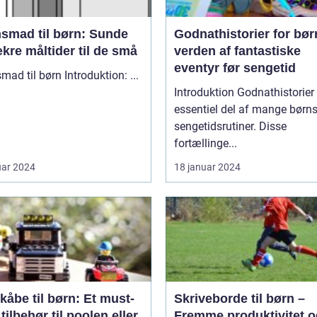
nsmad til børn: Sunde
Godnathistorier for bør
kre måltider til de små
verden af fantastiske
eventyr før sengetid
Aftensmad til børn Introduktion: ...
Introduktion Godnathistorier er en
essentiel del af mange børn
sengetidsrutiner. Disse
fortællinge...
uar 2024
18 januar 2024
åbe til børn: Et must-
Skriveborde til børn –
tilbehør til poolen eller
Fremme produktivitet o