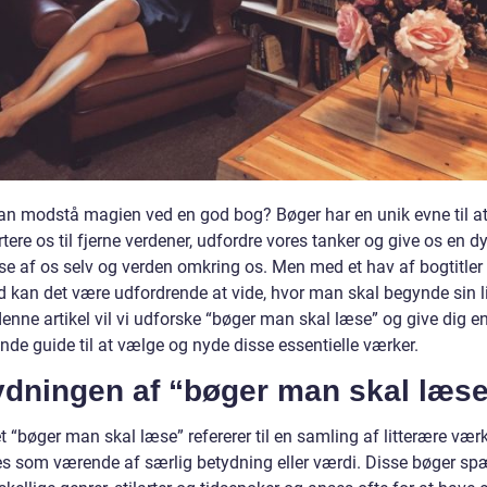
n modstå magien ved en god bog? Bøger har en unik evne til a
tere os til fjerne verdener, udfordre vores tanker og give os en d
se af os selv og verden omkring os. Men med et hav af bogtitler t
d kan det være udfordrende at vide, hvor man skal begynde sin l
 denne artikel vil vi udforske “bøger man skal læse” og give dig e
de guide til at vælge og nyde disse essentielle værker.
ydningen af “bøger man skal læs
 “bøger man skal læse” refererer til en samling af litterære vær
es som værende af særlig betydning eller værdi. Disse bøger s