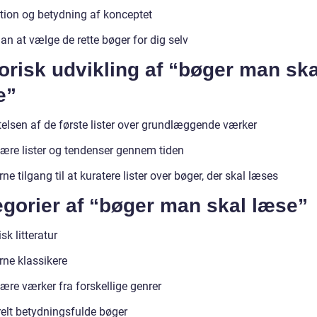
ition og betydning af konceptet
n at vælge de rette bøger for dig selv
orisk udvikling af “bøger man ska
e”
telsen af de første lister over grundlæggende værker
ære lister og tendenser gennem tiden
e tilgang til at kuratere lister over bøger, der skal læses
egorier af “bøger man skal læse”
sk litteratur
ne klassikere
ære værker fra forskellige genrer
relt betydningsfulde bøger