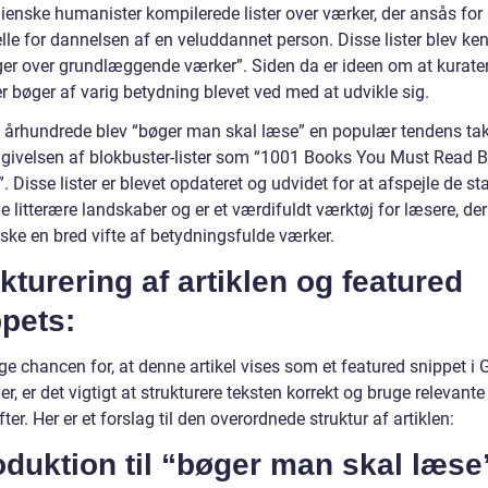
lienske humanister kompilerede lister over værker, der ansås for
elle for dannelsen af en veluddannet person. Disse lister blev k
ger over grundlæggende værker”. Siden da er ideen om at kurate
er bøger af varig betydning blevet ved med at udvikle sig.
0. århundrede blev “bøger man skal læse” en populær tendens ta
givelsen af blokbuster-lister som “1001 Books You Must Read B
. Disse lister er blevet opdateret og udvidet for at afspejle de st
e litterære landskaber og er et værdifuldt værktøj for læsere, de
ske en bred vifte af betydningsfulde værker.
kturering af artiklen og featured
pets:
ge chancen for, at denne artikel vises som et featured snippet i 
r, er det vigtigt at strukturere teksten korrekt og bruge relevante
fter. Her er et forslag til den overordnede struktur af artiklen:
oduktion til “bøger man skal læse